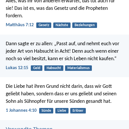
Alles, was ihr von anderen erwartet, das tut auch für
sie! Das ist es, was das Gesetz und die Propheten
fordern.
Matthäus 7:12
Gesetz
Nächste
Beziehungen
Dann sagte er zu allen: „Passt auf, und nehmt euch vor
jeder Art von Habsucht in Acht! Denn auch wenn einer
noch so viel besitzt, kann er sich Leben nicht kaufen.“
Lukas 12:15
Geld
Habsucht
Materialismus
Die Liebe hat ihren Grund nicht darin, dass wir Gott
geliebt haben, sondern dass er uns geliebt und seinen
Sohn als Sühnopfer für unsere Sünden gesandt hat.
1 Johannes 4:10
Sünde
Liebe
Erlöser