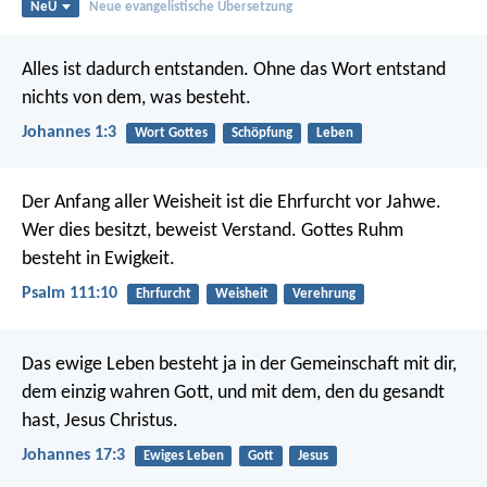
NeÜ
Neue evangelistische Übersetzung
Alles ist dadurch entstanden. Ohne das Wort entstand
nichts von dem, was besteht.
Johannes 1:3
Wort Gottes
Schöpfung
Leben
Der Anfang aller Weisheit ist die Ehrfurcht vor Jahwe.
Wer dies besitzt, beweist Verstand.
Gottes Ruhm
besteht in Ewigkeit.
Psalm 111:10
Ehrfurcht
Weisheit
Verehrung
Das ewige Leben besteht ja in der Gemeinschaft mit dir,
dem einzig wahren Gott, und mit dem, den du gesandt
hast, Jesus Christus.
Johannes 17:3
Ewiges Leben
Gott
Jesus