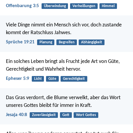
Offenbarung 3:5
Überwindung
Verheißungen
Himmel
Viele Dinge nimmt ein Mensch sich vor,
doch zustande
kommt der Ratschluss Jahwes.
Sprüche 19:21
Planung
Begreifen
Abhängigkeit
Ein solches Leben bringt als Frucht jede Art von Güte,
Gerechtigkeit und Wahrheit hervor.
Epheser 5:9
Licht
Güte
Gerechtigkeit
Das Gras verdorrt, die Blume verwelkt,
aber das Wort
unseres Gottes bleibt für immer in Kraft.
Jesaja 40:8
Zuverlässigkeit
Gott
Wort Gottes