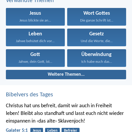
Verwandte Themen
Jesus
Wort Gottes
Jesus blickte sie an...
Die ganze Schrift ist...
Leben
Gesetz
Jahwe behütet dich vor...
Und die Worte, die...
Gott
Überwindung
Jahwe, dein Gott, ist...
Ich habe euch das...
Weitere Themen...
Bibelvers des Tages
Christus hat uns befreit, damit wir auch in Freiheit
leben! Bleibt also standhaft und lasst euch nicht wieder
einspannen in ‹das alte› Sklavenjoch!
Galater 5:1
Jesus
Leben
Befreier