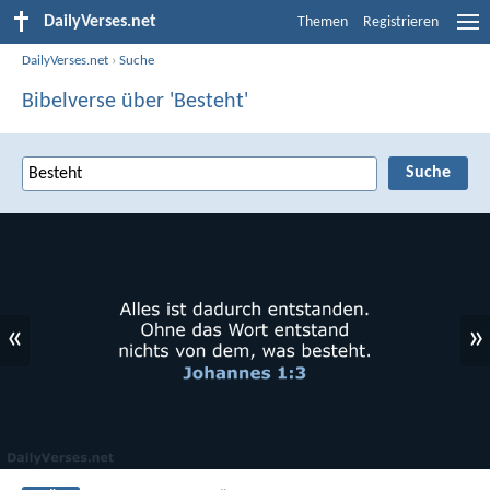
DailyVerses.net
Themen
Registrieren
DailyVerses.net
›
Suche
Bibelverse über 'Besteht'
«
»