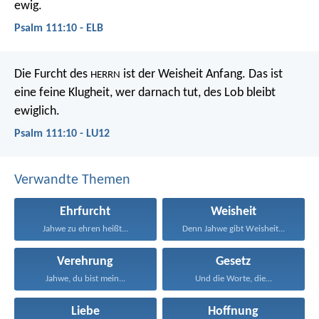
ewig.
Psalm 111:10 - ELB
Die Furcht des
ist der Weisheit Anfang.
Das ist
HERRN
eine feine Klugheit, wer darnach tut,
des Lob bleibt
ewiglich.
Psalm 111:10 - LU12
Verwandte Themen
Ehrfurcht
Weisheit
Jahwe zu ehren heißt...
Denn Jahwe gibt Weisheit...
Verehrung
Gesetz
Jahwe, du bist mein...
Und die Worte, die...
Liebe
Hoffnung