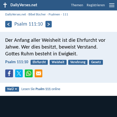
DailyVerses.net
Themen
Registrieren
DailyVerses.net
›
Bibel Bücher
›
Psalmen
›
111
Psalm 111:10
Der Anfang aller Weisheit ist die Ehrfurcht vor
Jahwe.
Wer dies besitzt, beweist Verstand.
Gottes Ruhm besteht in Ewigkeit.
Psalm 111:10
Ehrfurcht
Weisheit
Verehrung
Gesetz
Lesen Sie
Psalm 111
online
NeÜ