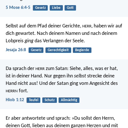
5 Mose 6:4-5
Gesetz
Liebe
Gott
Selbst auf dem Pfad deiner Gerichte,
,
haben wir auf
HERR
dich gewartet.
Nach deinem Namen und nach deinem
Lobpreis
ging
das Verlangen der Seele.
Jesaja 26:8
Gesetz
Gerechtigkeit
Begierde
Da sprach der
zum Satan: Siehe, alles, was er hat,
HERR
ist in deiner Hand. Nur gegen ihn
selbst
strecke deine
Hand nicht aus! Und der Satan ging vom Angesicht des
fort.
HERRN
Hiob 1:12
Teufel
Schutz
Allmächtig
Er aber antwortete und sprach: »Du sollst den Herrn,
deinen Gott, lieben aus deinem ganzen Herzen und mit