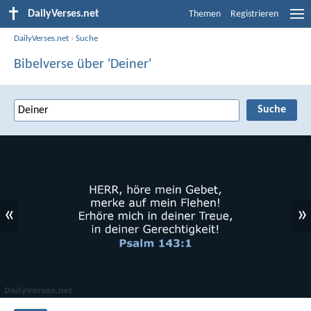
DailyVerses.net
Themen
Registrieren
DailyVerses.net
›
Suche
Bibelverse über 'Deiner'
«
»