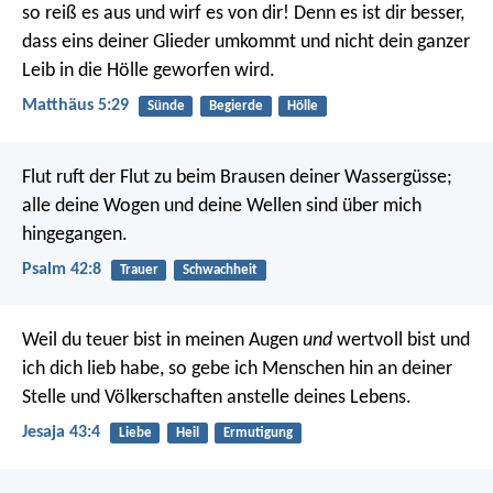
so reiß es aus und wirf es von dir! Denn es ist dir besser,
dass eins deiner Glieder umkommt und nicht dein ganzer
Leib in die Hölle geworfen wird.
Matthäus 5:29
Sünde
Begierde
Hölle
Flut ruft der Flut zu beim Brausen deiner Wassergüsse;
alle deine Wogen und deine Wellen sind über mich
hingegangen.
Psalm 42:8
Trauer
Schwachheit
Weil du teuer bist in meinen Augen
und
wertvoll bist und
ich dich lieb habe,
so gebe ich Menschen hin an deiner
Stelle
und Völkerschaften anstelle deines Lebens.
Jesaja 43:4
Liebe
Heil
Ermutigung