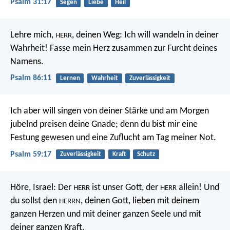
Psalm 31:17
Segen
Liebe
Heil
Lehre mich,
, deinen Weg: Ich will wandeln in deiner
HERR
Wahrheit!
Fasse mein Herz zusammen zur Furcht deines
Namens.
Psalm 86:11
Lernen
Wahrheit
Zuverlässigkeit
Ich aber will singen von deiner Stärke
und am Morgen
jubelnd preisen deine Gnade;
denn du bist mir eine
Festung gewesen
und eine Zuflucht am Tag meiner Not.
Psalm 59:17
Zuverlässigkeit
Kraft
Schutz
Höre, Israel: Der
ist unser Gott, der
allein! Und
HERR
HERR
du sollst den
, deinen Gott, lieben mit deinem
HERRN
ganzen Herzen und mit deiner ganzen Seele und mit
deiner ganzen Kraft.