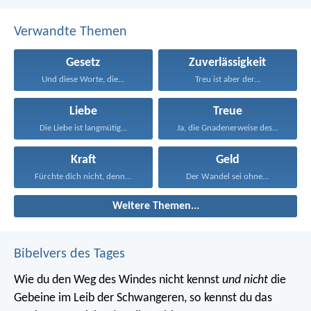
Verwandte Themen
Gesetz
Zuverlässigkeit
Und diese Worte, die...
Treu ist aber der...
Liebe
Treue
Die Liebe ist langmütig...
Ja, die Gnadenerweise des...
Kraft
Geld
Fürchte dich nicht, denn...
Der Wandel sei ohne...
Weitere Themen...
Bibelvers des Tages
Wie du den Weg des Windes nicht kennst
und nicht
die
Gebeine im Leib der Schwangeren, so kennst du das