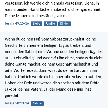
vergessen,
ich werde dich niemals vergessen.
Siehe, in
meine
beiden Handflächen habe ich dich eingezeichnet.
Deine Mauern sind beständig vor mir.
Jesaja 49:15-16
Liebe
Familie
Kinder
Wenn du deinen Fuß vom Sabbat zurückhältst,
deine
Geschäfte an meinem heiligen Tag zu treiben,
und
nennst den Sabbat eine Wonne
und den heiligen
Tag
des
ehrwürdig,
und
wenn du
ihn ehrst, sodass du nicht
HERRN
deine Gänge machst,
deinem Geschäft nachgehst und
eitle
Worte redest,
dann wirst du deine Lust am
HERRN
haben.
Und ich werde dich einherfahren lassen auf den
Höhen der Erde
und werde dich speisen mit dem Erbteil
Jakobs, deines Vaters.
Ja, der Mund des
hat
HERRN
geredet.
Jesaja 58:13-14
Sabbat