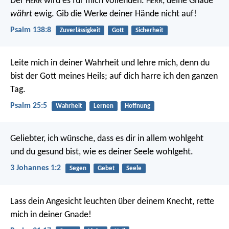
Der
wird es für mich vollenden.
, deine Gnade
HERR
HERR
währt
ewig.
Gib die Werke deiner Hände nicht auf!
Psalm 138:8
Zuverlässigkeit
Gott
Sicherheit
Leite mich in deiner Wahrheit und lehre mich,
denn du
bist der Gott meines Heils;
auf dich harre ich den ganzen
Tag.
Psalm 25:5
Wahrheit
Lernen
Hoffnung
Geliebter, ich wünsche, dass es dir in allem wohlgeht
und du gesund bist, wie es deiner Seele wohlgeht.
3 Johannes 1:2
Segen
Gebet
Seele
Lass dein Angesicht leuchten über deinem Knecht,
rette
mich in deiner Gnade!