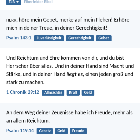
ELB
Elberfelder Bibel
, höre mein Gebet,
merke auf mein Flehen!
Erhöre
HERR
mich in deiner Treue,
in deiner Gerechtigkeit!
Psalm 143:1
Zuverlässigkeit
Gerechtigkeit
Gebet
Und Reichtum und Ehre kommen von dir, und du bist
Herrscher über alles. Und in deiner Hand sind Macht und
Stärke, und in deiner Hand
liegt es
, einen jeden groß und
stark zu machen.
1 Chronik 29:12
Allmächtig
Kraft
Geld
An dem Weg deiner Zeugnisse habe ich Freude,
mehr als
an allem Reichtum.
Psalm 119:14
Gesetz
Geld
Freude