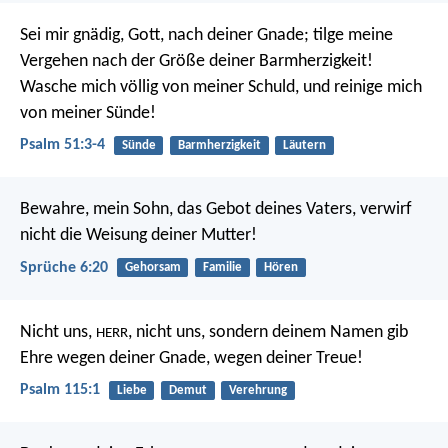
Sei mir gnädig, Gott, nach deiner Gnade;
tilge meine
Vergehen nach der Größe deiner Barmherzigkeit!
Wasche mich völlig von meiner Schuld,
und reinige mich
von meiner Sünde!
Psalm 51:3-4
Sünde
Barmherzigkeit
Läutern
Bewahre, mein Sohn, das Gebot deines Vaters,
verwirf
nicht die Weisung deiner Mutter!
Sprüche 6:20
Gehorsam
Familie
Hören
Nicht uns,
, nicht uns,
sondern deinem Namen gib
HERR
Ehre
wegen deiner Gnade, wegen deiner Treue!
Psalm 115:1
Liebe
Demut
Verehrung