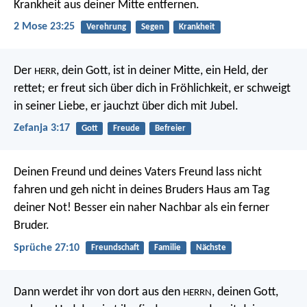
Krankheit aus deiner Mitte entfernen.
2 Mose 23:25
Verehrung
Segen
Krankheit
Der
, dein Gott, ist in deiner Mitte,
ein Held, der
HERR
rettet;
er freut sich über dich in Fröhlichkeit,
er schweigt
in seiner Liebe,
er jauchzt über dich mit Jubel.
Zefanja 3:17
Gott
Freude
Befreier
Deinen Freund und deines Vaters Freund lass nicht
fahren
und geh nicht in deines Bruders Haus am Tag
deiner Not!
Besser ein naher Nachbar als ein ferner
Bruder.
Sprüche 27:10
Freundschaft
Familie
Nächste
Dann werdet ihr von dort aus den
, deinen Gott,
HERRN