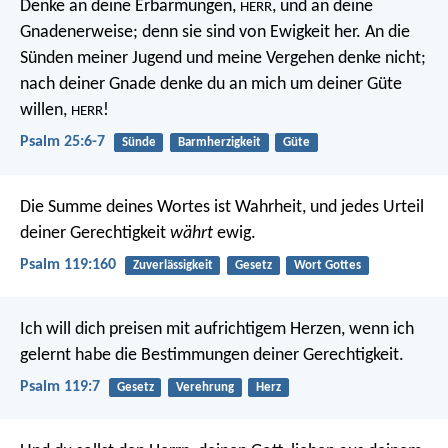
Denke an deine Erbarmungen,
,
und an deine
HERR
Gnadenerweise;
denn sie sind von Ewigkeit her.
An die
Sünden meiner Jugend
und meine Vergehen denke nicht;
nach deiner Gnade denke du an mich
um deiner Güte
willen,
!
HERR
Psalm 25:6-7
Sünde
Barmherzigkeit
Güte
Die Summe deines Wortes ist Wahrheit,
und jedes Urteil
deiner Gerechtigkeit
währt
ewig.
Psalm 119:160
Zuverlässigkeit
Gesetz
Wort Gottes
Ich will dich preisen mit aufrichtigem Herzen,
wenn ich
gelernt habe die Bestimmungen deiner Gerechtigkeit.
Psalm 119:7
Gesetz
Verehrung
Herz