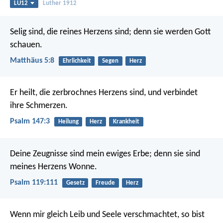
LU12
Luther 1912
Selig sind, die reines Herzens sind;
denn sie werden Gott
schauen.
Matthäus 5:8
Ehrlichkeit
Segen
Herz
Er heilt, die zerbrochnes Herzens sind,
und verbindet
ihre Schmerzen.
Psalm 147:3
Heilung
Herz
Krankheit
Deine Zeugnisse sind mein ewiges Erbe;
denn sie sind
meines Herzens Wonne.
Psalm 119:111
Gesetz
Freude
Herz
Wenn mir gleich Leib und Seele verschmachtet,
so bist