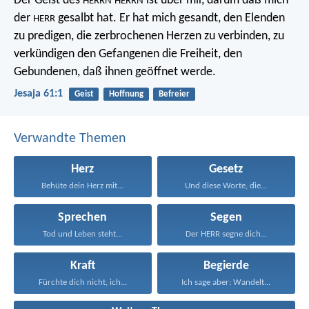
Der Geist des
ist über mir,
darum daß mich
HERRN
HERRN
der
gesalbt hat.
Er hat mich gesandt,
den Elenden
HERR
zu predigen,
die zerbrochenen Herzen zu verbinden,
zu
verkündigen den Gefangenen die Freiheit,
den
Gebundenen, daß ihnen geöffnet werde.
Jesaja 61:1
Geist
Hoffnung
Befreier
Verwandte Themen
Herz
Gesetz
Behüte dein Herz mit...
Und diese Worte, die...
Sprechen
Segen
Tod und Leben steht...
Der HERR segne dich...
Kraft
Begierde
Fürchte dich nicht, ich...
Ich sage aber: Wandelt...