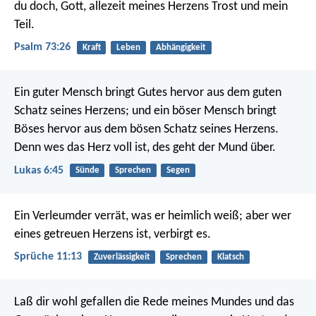
du doch, Gott,
allezeit meines Herzens Trost und mein
Teil.
Psalm 73:26
Kraft
Leben
Abhängigkeit
Ein guter Mensch bringt Gutes hervor aus dem guten
Schatz seines Herzens; und ein böser Mensch bringt
Böses hervor aus dem bösen Schatz seines Herzens.
Denn wes das Herz voll ist, des geht der Mund über.
Lukas 6:45
Sünde
Sprechen
Segen
Ein Verleumder verrät, was er heimlich weiß;
aber wer
eines getreuen Herzens ist, verbirgt es.
Sprüche 11:13
Zuverlässigkeit
Sprechen
Klatsch
Laß dir wohl gefallen die Rede meines Mundes
und das