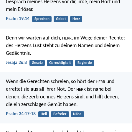
Gespräch meines Herzens vor dir,
, mein Hort und
HERR
mein Erlöser.
Psalm 19:14
Sprechen
Gebet
Herz
Denn wir warten auf dich,
,
im Wege deiner Rechte;
HERR
des Herzens Lust steht zu deinem Namen
und deinem
Gedächtnis.
Jesaja 26:8
Gesetz
Gerechtigkeit
Begierde
Wenn die Gerechten schreien,
so hört der
und
HERR
errettet sie aus all ihrer Not.
Der
ist nahe bei
HERR
denen, die zerbrochnes Herzens sind,
und hilft denen,
die ein zerschlagen Gemüt haben.
Psalm 34:17-18
Heil
Befreier
Nähe