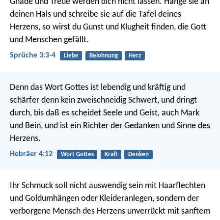
Gnade und Treue werden dich nicht lassen.
Hänge sie an
deinen Hals
und schreibe sie auf die Tafel deines
Herzens,
so wirst du Gunst und Klugheit finden,
die Gott
und Menschen gefällt.
Sprüche 3:3-4
Liebe
Belohnung
Herz
Denn das Wort Gottes ist lebendig und kräftig und
schärfer denn kein zweischneidig Schwert, und dringt
durch, bis daß es scheidet Seele und Geist, auch Mark
und Bein, und ist ein Richter der Gedanken und Sinne des
Herzens.
Hebräer 4:12
Wort Gottes
Kraft
Denken
Ihr Schmuck soll nicht auswendig sein mit Haarflechten
und Goldumhängen oder Kleideranlegen, sondern der
verborgene Mensch des Herzens unverrückt mit sanftem