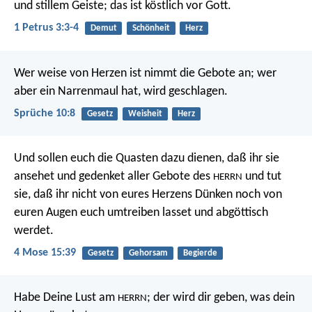
und stillem Geiste; das ist köstlich vor Gott.
1 Petrus 3:3-4
Demut
Schönheit
Herz
Wer weise von Herzen ist nimmt die Gebote an;
wer
aber ein Narrenmaul hat, wird geschlagen.
Sprüche 10:8
Gesetz
Weisheit
Herz
Und sollen euch die Quasten dazu dienen, daß ihr sie
ansehet und gedenket aller Gebote des
und tut
HERRN
sie, daß ihr nicht von eures Herzens Dünken noch von
euren Augen euch umtreiben lasset und abgöttisch
werdet.
4 Mose 15:39
Gesetz
Gehorsam
Begierde
Habe Deine Lust am
;
der wird dir geben, was dein
HERRN