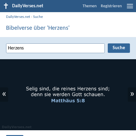
DailyVerses.net
Themen
Registrieren
DailyVerses.net
›
Suche
Bibelverse über 'Herzens'
«
»