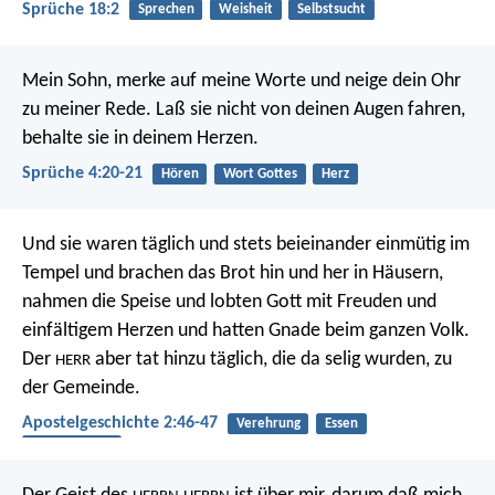
Sprüche 18:2
Sprechen
Weisheit
Selbstsucht
Mein Sohn, merke auf meine Worte
und neige dein Ohr
zu meiner Rede.
Laß sie nicht von deinen Augen fahren,
behalte sie in deinem Herzen.
Sprüche 4:20-21
Hören
Wort Gottes
Herz
Und sie waren täglich und stets beieinander einmütig im
Tempel und brachen das Brot hin und her in Häusern,
nahmen die Speise und lobten Gott mit Freuden und
einfältigem Herzen und hatten Gnade beim ganzen Volk.
Der
aber tat hinzu täglich, die da selig wurden, zu
HERR
der Gemeinde.
Apostelgeschichte 2:46-47
Verehrung
Essen
Gemeinschaft