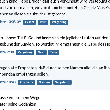
 euch kund, liebe Brüder, daß euch verkündigt wird Vergebung 
und von dem allem, wovon ihr nicht konntet im Gesetz Mose's
ber an diesen glaubt, der ist gerecht.
hte 13:38-39
Gesetz
Jesus
Vergebung
 zu ihnen: Tut Buße und lasse sich ein jeglicher taufen auf de
ergebung der Sünden, so werdet ihr empfangen die Gabe des Hei
hte 2:38
Vergebung
Geist
Taufe
ugen alle Propheten, daß durch seinen Namen alle, die an ihn
r Sünden empfangen sollen.
hte 10:43
Prophetie
Glauben
Vergebung
 lasse von seinem Wege
täter seine Gedanken