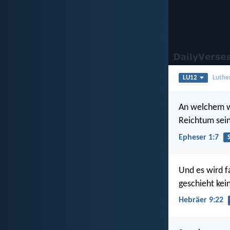
LU12
Luthe
An welchem wi
Reichtum sei
Epheser 1:7
Und es wird f
geschieht kei
Hebräer 9:22