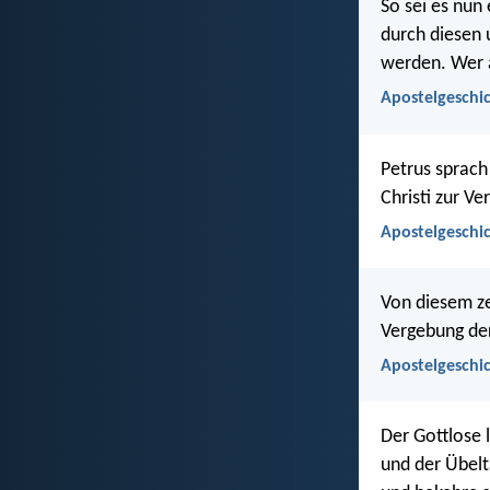
So sei es nun
durch diesen 
werden. Wer a
Apostelgeschic
Petrus sprach
Christi zur V
Apostelgeschic
Von diesem ze
Vergebung de
Apostelgeschic
Der Gottlose
und der Übel