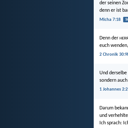
der seinen Zor
denn er ist b
Micha 7:18
S
Denn der
HER
euch wenden, 
2 Chronik 30:9
Und derselbe 
sondern auch 
1 Johannes 2:2
Darum bekann
und verhehlte
Ich sprach: I