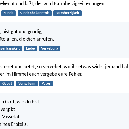
bekennt und läßt, der wird Barmherzigkeit erlangen.
Sünde
Sündenbekenntnis
Barmherzigkeit
, bist gut und gnädig,
te allen, die dich anrufen.
verlässigkeit
Liebe
Vergebung
stehet und betet, so vergebet, wo ihr etwas wider jemand hab
er im Himmel euch vergebe eure Fehler.
Gebet
Vergebung
Vater
in Gott, wie du bist,
 vergibt
e Missetat
ines Erbteils,