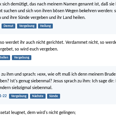
 sich demütigt, das nach meinem Namen genannt ist, daß sie
t suchen und sich von ihren bösen Wegen bekehren werden: s
und ihre Sünde vergeben und ihr Land heilen.
Demut
Vergebung
Heilung
, so werdet ihr auch nicht gerichtet. Verdammet nicht, so werde
rgebet, so wird euch vergeben.
teilen
Vergebung
s zu ihm und sprach:
, wie oft muß ich denn meinem Bruder
HERR
ben? Ist's genug siebenmal? Jesus sprach zu ihm: Ich sage dir:
ndern siebzigmal siebenmal.
1-22
Vergebung
Nächste
Sünde
setat leugnet, dem wird's nicht gelingen;