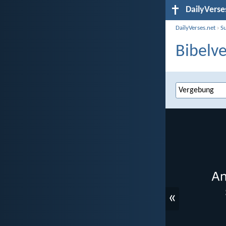
DailyVerse
DailyVerses.net
›
S
Bibelv
«