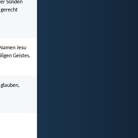
der Sünden
 gerecht
n Namen Jesu
ligen Geistes.
 glauben,