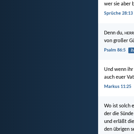
wer sie aber 
Sprüche 28:13
Denn du,
HERR
von großer Gü
Psalm 86:5
Zu
Und wenn ihr 
auch euer Vat
Markus 11:25
Wo ist solch e
der die Sünde
und erläßt di
den übrigen se