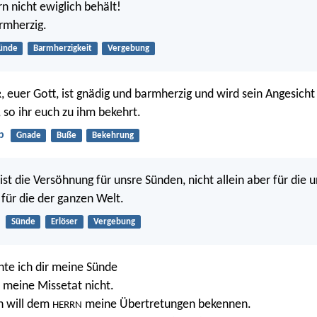
n nicht ewiglich behält!
armherzig.
ünde
Barmherzigkeit
Vergebung
, euer Gott, ist gnädig und barmherzig und wird sein Angesicht
R
so ihr euch zu ihm bekehrt.
b
Gnade
Buße
Bekehrung
ist die Versöhnung für unsre Sünden, nicht allein aber für die 
für die der ganzen Welt.
Sünde
Erlöser
Vergebung
te ich dir meine Sünde
 meine Missetat nicht.
ch will dem
meine Übertretungen bekennen.
HERRN