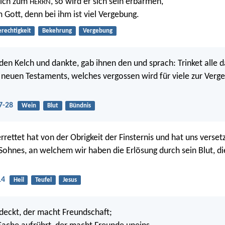
sich zum
, so wird er sich sein erbarmen,
HERRN
 Gott, denn bei ihm ist viel Vergebung.
rechtigkeit
Bekehrung
Vergebung
en Kelch und dankte, gab ihnen den und sprach: Trinket alle da
 neuen Testaments, welches vergossen wird für viele zur Verg
7-28
Wein
Blut
Bündnis
rettet hat von der Obrigkeit der Finsternis und hat uns versetz
 Sohnes, an welchem wir haben die Erlösung durch sein Blut, d
14
Heil
Teufel
Jesus
eckt, der macht Freundschaft;