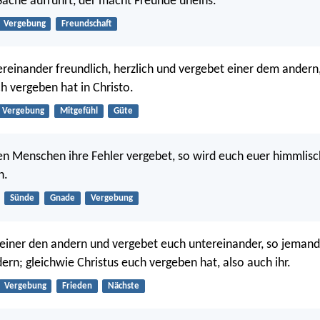
Sache aufrührt, der macht Freunde uneins.
Vergebung
Freundschaft
ereinander freundlich, herzlich und vergebet einer dem andern
h vergeben hat in Christo.
Vergebung
Mitgefühl
Güte
en Menschen ihre Fehler vergebet, so wird euch euer himmlisc
n.
Sünde
Gnade
Vergebung
einer den andern und vergebet euch untereinander, so jemand
ern; gleichwie Christus euch vergeben hat, also auch ihr.
Vergebung
Frieden
Nächste