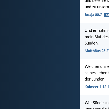
und bekehre 
und zu unserm
Jesaja 55:7
Ge
Und er nahm d
mein Blut des
Sünden.
Matthäus 26:2
Welcher uns er
seines lieben
der Sünden.
Kolosser 1:13-
Wer Sünde zud