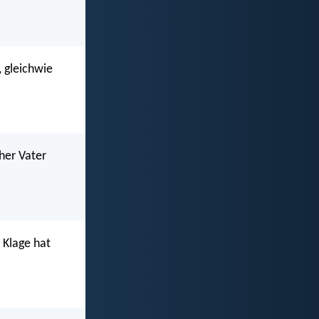
, gleichwie
her Vater
 Klage hat