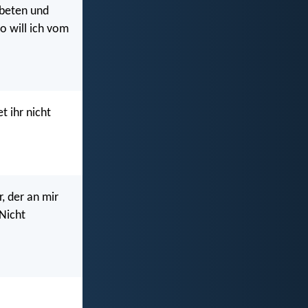
 beten und
o will ich vom
t ihr nicht
, der an mir
 Nicht