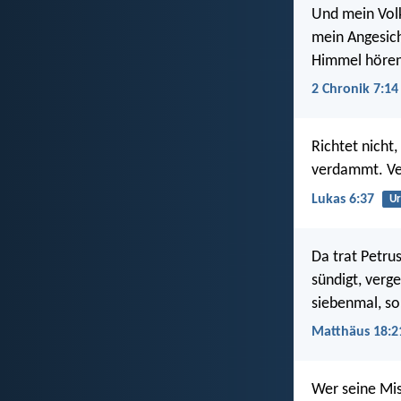
Und mein Volk
mein Angesich
Himmel hören 
2 Chronik 7:14
Richtet nicht
verdammt. Ve
Lukas 6:37
Ur
Da trat Petru
sündigt, verge
siebenmal, so
Matthäus 18:2
Wer seine Mis