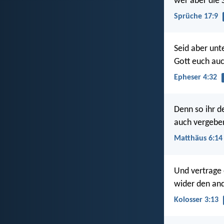
wer aber die 
Sprüche 17:9
Seid aber unt
Gott euch auc
Epheser 4:32
Denn so ihr d
auch vergebe
Matthäus 6:14
Und vertrage 
wider den and
Kolosser 3:13