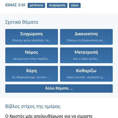
ΙΩΝΑΣ 3:10
μετάνοια
συγχώρεση
χάρη
Σχετικά θέματα
Συγχώρεση
Δικαιοσύνη
Όποιος φιλία αποζητά, τα...
Όποιος τη δικαιοσύνη ακολουθεί...
Νόμος
Μετατροπή
Να μείνουν στην καρδιά...
Και ο λαός αυτός...
Χάρη
Καθαρίζω
Ας πλησιάσουμε, λοιπόν, με...
Αφού λοιπόν, αγαπητοί μου...
Άλλα θέματα ...
Βίβλος στίχος της ημέρας
Ο Χριστός μάς απελευθέρωσε για να είμαστε