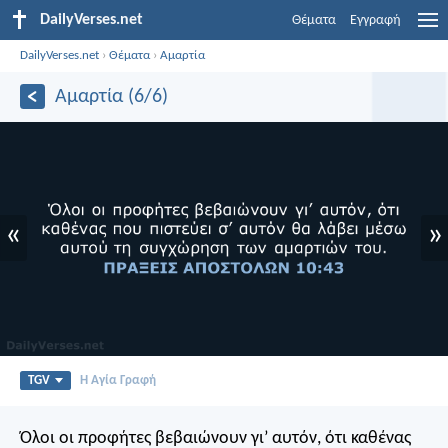
DailyVerses.net
Θέματα
Εγγραφή
DailyVerses.net
›
Θέματα
›
Αμαρτία
Αμαρτία (6/6)
«
»
TGV
Η Αγία Γραφή
Όλοι οι προφήτες βεβαιώνουν γι’ αυτόν, ότι καθένας