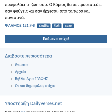
προφυλάει τη ζωή σου.
Ο Κύριος θα σε προστατεύει
σαν φεύγεις και σαν έρχεσαι·
από τα τώρα και
παντοτινά.
ΨΑΛΜΌΣ 121:7-8
ελπίδα
ζωή
κακό
Επόμενο στίχο!
Διαβάστε περισσότερα
Θέματα
Αρχείο
Βιβλία Αγια ΓΡΑΦΗΣ
Οι πιο δημοφιλείς στίχοι
Υποστήριξη DailyVerses.net