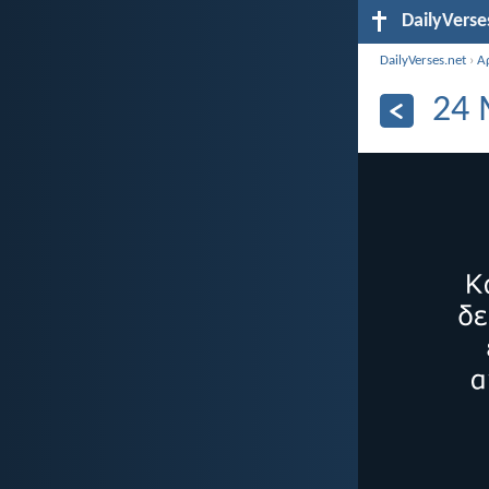
DailyVerse
DailyVerses.net
›
Α
24 