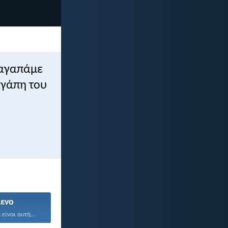
 αγαπάμε
 αγάπη του
ενο
είναι αυτή...