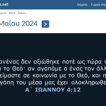
s.net
Θέματα
Τυχαίο στί
ρχείο
›
2024
›
Μάιος
Μαΐου 2024