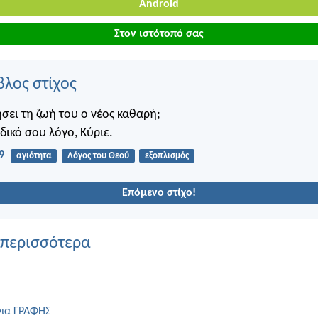
Android
Στον ιστότοπό σας
βλος στίχος
σει τη ζωή του ο νέος καθαρή;
δικό σου λόγο, Κύριε.
9
αγιότητα
Λόγος του Θεού
εξοπλισμός
Επόμενο στίχο!
 περισσότερα
για ΓΡΑΦΗΣ