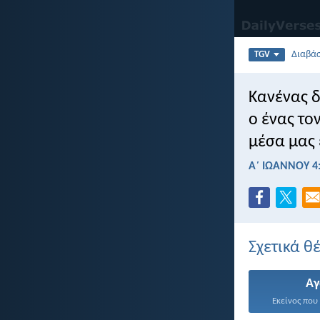
Διαβά
TGV
Κανένας δ
ο ένας το
μέσα μας 
Α΄ ΙΩΑΝΝΟΥ 4
Σχετικά θ
Α
Εκείνος που 