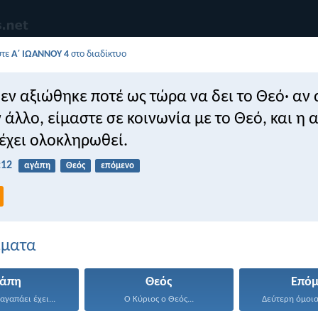
στε
Α΄ ΙΩΑΝΝΟΥ 4
στο διαδίκτυο
εν αξιώθηκε ποτέ ως τώρα να δει το Θεό· αν
ν άλλο, είμαστε σε κοινωνία με το Θεό, και η
έχει ολοκληρωθεί.
:12
αγάπη
Θεός
επόμενο
έματα
γάπη
Θεός
Επόμ
αγαπάει έχει...
Ο Κύριος ο Θεός...
Δεύτερη όμοια 