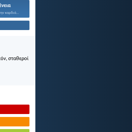
ένεια
ην καρδιά...
πόν, σταθεροί