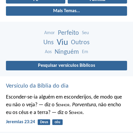
Mais Temas...
Perfeito
Amor
Seu
Viu
Uns
Outros
Ninguém
Aos
Em
Pesquisar versículos Bíblicos
Versículo da Bíblia do dia
Esconder-se-ia alguém em esconderijos, de modo que
eu não o veja? — diz o S
enhor
.
Porventura,
não encho
eu os céus e a terra? — diz o S
enhor
.
Jeremias 23:24
Deus
céu