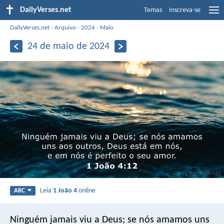
DailyVerses.net
Temas
Inscreva-se
DailyVerses.net
›
Arquivo
›
2024
›
Maio
24 de maio de 2024
Leia
1 João 4
online
ARC
Ninguém jamais viu a Deus; se nós amamos uns