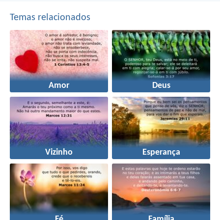
Temas relacionados
Amor
Deus
Vizinho
Esperança
Fé
Família