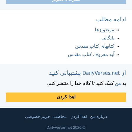
ادامه مطلب
موضوع ها
بایگانی
کتابهای کتاب مقدس
آیه معروف کتاب مقدس
از DailyVerses.net پشتیبانی کنید
به
من
کمک کنید تا کلام خدا را منتشر کنم:
اهدا کردن
درباره من
اهدا کردن
مخاطب
حریم خصوصی
© 2026 DailyVerses.net