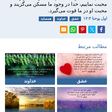
محبت نماييم، خدا در وجود ما مسكن می‌گزيند و
محبت او در ما قوت می‌گيرد.
اول يوحنا ۴:‏۱۲
عشق
خداوند
همسایه
مطالب مرتبط
عشق
خداوند