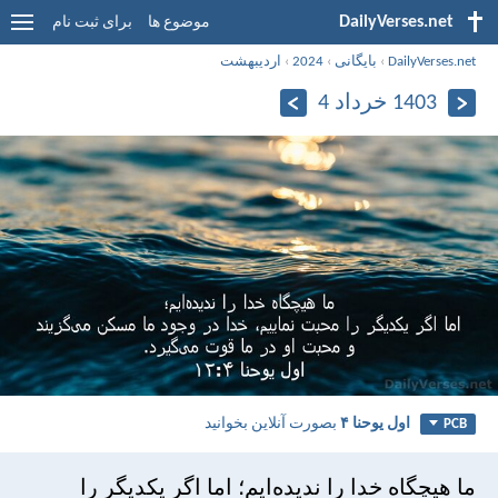
DailyVerses.net
موضوع ها
برای ثبت نام
DailyVerses.net
›
بایگانی
›
2024
›
اردیبهشت
1403 خرداد 4
اول يوحنا ۴
بصورت آنلاین بخوانید
PCB
ما هيچگاه خدا را نديده‌ايم؛ اما اگر يكديگر را