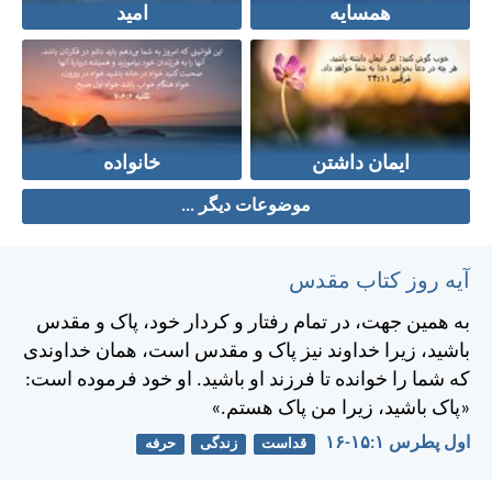
همسایه
امید
ایمان داشتن
خانواده
موضوعات دیگر ...
آیه روز کتاب مقدس
به همين جهت، در تمام رفتار و كردار خود، پاک و مقدس
باشيد، زيرا خداوند نيز پاک و مقدس است، همان خداوندی
كه شما را خوانده تا فرزند او باشيد. او خود فرموده است:
«پاک باشيد، زيرا من پاک هستم.»
اول پطرس ۱:‏۱۵-‏۱۶
قداست
زندگی
حرفه