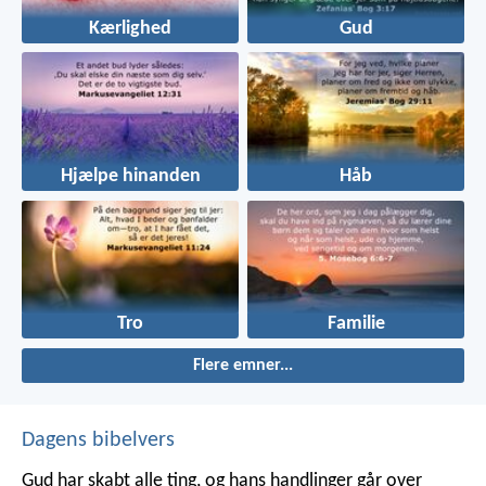
Kærlighed
Gud
Hjælpe hinanden
Håb
Tro
Familie
Flere emner...
Dagens bibelvers
Gud har skabt alle ting, og hans handlinger går over