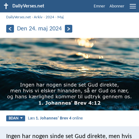
DailyVerses.net
Emner
Abonner
DailyVerses.net
›
Arkiv
›
2024
›
Maj
Den 24. maj 2024
Læs
1. Johannesʼ Brev 4
online
BDAN
Ingen har nogen sinde set Gud direkte, men hvis