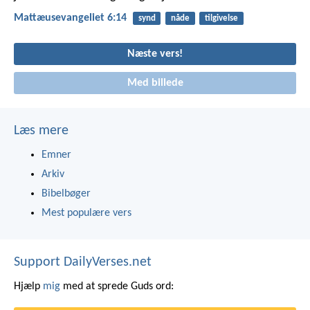
Mattæusevangeliet 6:14
synd
nåde
tilgivelse
Næste vers!
Med billede
Læs mere
Emner
Arkiv
Bibelbøger
Mest populære vers
Support DailyVerses.net
Hjælp
mig
med at sprede Guds ord: