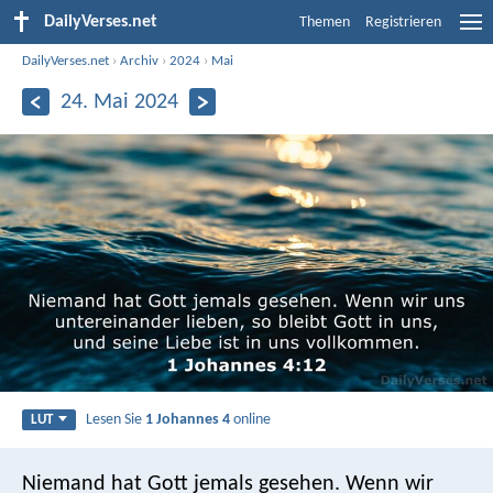
DailyVerses.net
Themen
Registrieren
DailyVerses.net
›
Archiv
›
2024
›
Mai
24. Mai 2024
Lesen Sie
1 Johannes 4
online
LUT
Niemand hat Gott jemals gesehen. Wenn wir