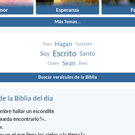
mor
Esperanza
F
Más Temas...
Hagan
Pues
También
Escrito
Soy
Santo
Sean
Quien
Bien
Buscar versículos de la Biblia
de la Biblia del día
mbre hallar un escondite
pueda encontrarlo?»,
r
.