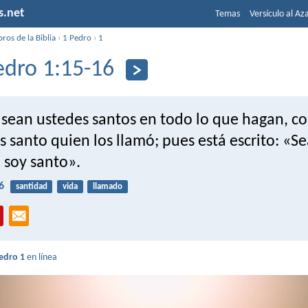
s.net
Temas
Versículo al Az
bros de la Biblia
›
1 Pedro
›
1
edro 1:15-16
 sean ustedes santos en todo lo que hagan, c
 santo quien los llamó; pues está escrito: «S
 soy santo».
6
santidad
vida
llamado
edro 1
en línea