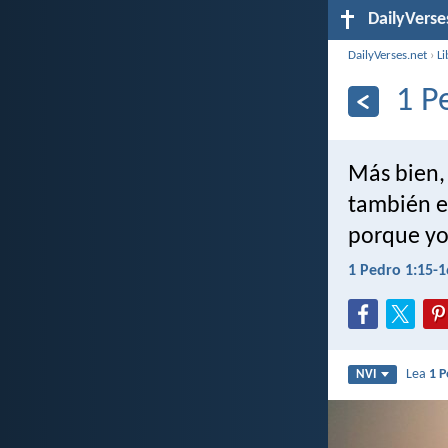
DailyVerse
DailyVerses.net
›
Li
1 P
Más bien,
también es
porque yo
1 Pedro 1:15-1
Lea
1 P
NVI