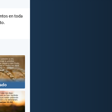
antos en toda
to.
ado