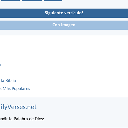
Siguiente versículo!
Con imagen
a
 la Biblia
os Más Populares
ilyVerses.net
ndir la Palabra de Dios: