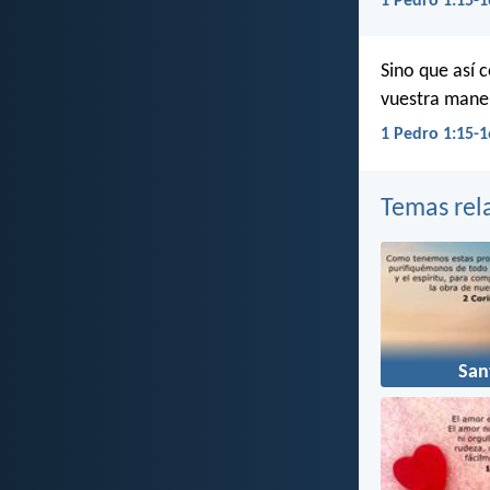
1 Pedro 1:15-1
Sino que así 
vuestra maner
1 Pedro 1:15-1
Temas rel
San