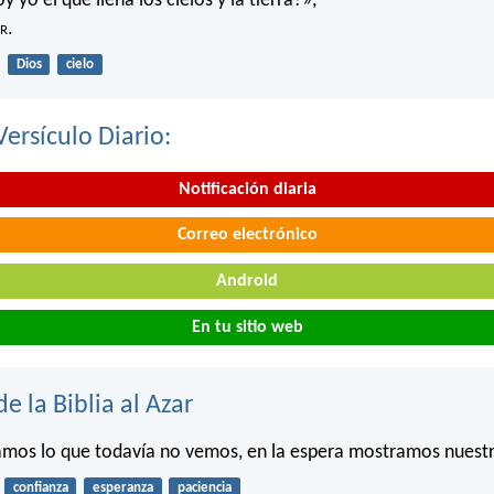
 yo el que llena los cielos y la tierra?»,
r
.
Dios
cielo
Versículo Diario:
Notificación diaria
Correo electrónico
Android
En tu sitio web
de la Biblia al Azar
amos lo que todavía no vemos, en la espera mostramos nuestr
confianza
esperanza
paciencia