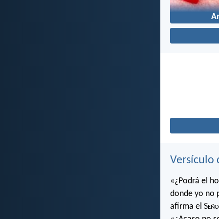
A
Versículo 
«¿Podrá el ho
donde yo no 
afirma el S
eño