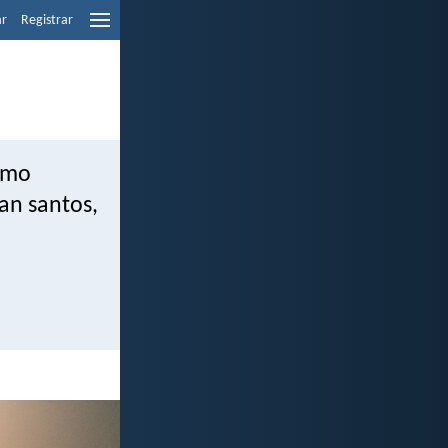
ar
Registrar
omo
ean santos,