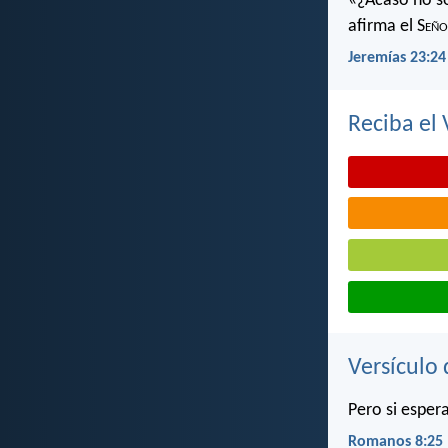
«¿Acaso no soy
afirma el S
eño
Jeremías 23:24
Reciba el 
Versículo 
Pero si esper
Romanos 8:25