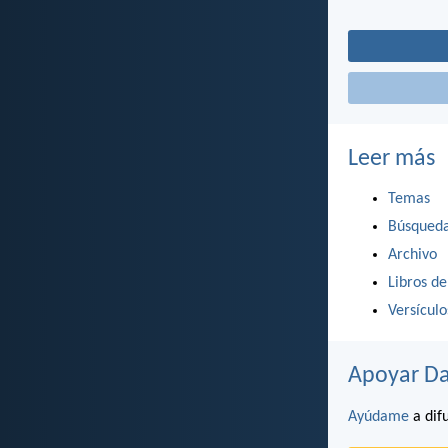
Leer más
Temas
Búsqued
Archivo
Libros de
Versícul
Apoyar Da
Ayúdame
a difu