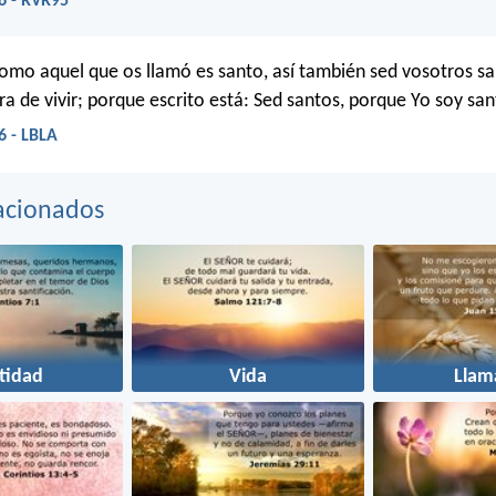
6 - RVR95
como aquel que os llamó es santo, así también sed vosotros s
a de vivir; porque escrito está: Sed santos, porque Yo soy san
6 - LBLA
acionados
tidad
Vida
Llam