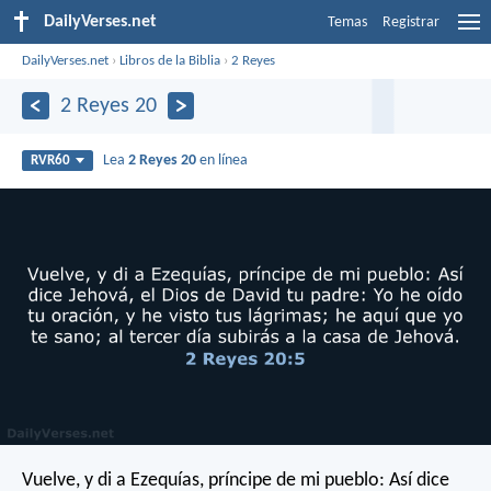
DailyVerses.net
Temas
Registrar
DailyVerses.net
›
Libros de la Biblia
›
2 Reyes
2 Reyes 20
Lea
2 Reyes 20
en línea
RVR60
Vuelve, y di a Ezequías, príncipe de mi pueblo: Así dice