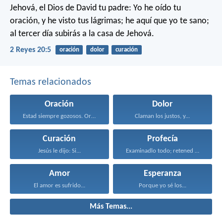
Jehová, el Dios de David tu padre: Yo he oído tu
oración, y he visto tus lágrimas; he aquí que yo te sano;
al tercer día subirás a la casa de Jehová.
2 Reyes 20:5
oración
dolor
curación
Temas relacionados
Oración
Dolor
Estad siempre gozosos. Orad...
Claman los justos, y...
Curación
Profecía
Jesús le dijo: Si...
Examinadlo todo; retened lo...
Amor
Esperanza
El amor es sufrido...
Porque yo sé los...
Más Temas...