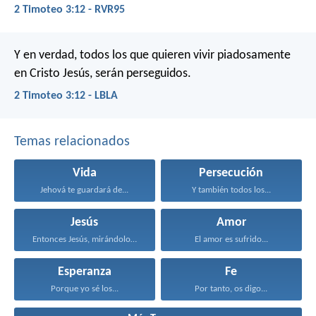
2 Timoteo 3:12 - RVR95
Y en verdad, todos los que quieren vivir piadosamente
en Cristo Jesús, serán perseguidos.
2 Timoteo 3:12 - LBLA
Temas relacionados
Vida
Persecución
Jehová te guardará de...
Y también todos los...
Jesús
Amor
Entonces Jesús, mirándolos, dijo...
El amor es sufrido...
Esperanza
Fe
Porque yo sé los...
Por tanto, os digo...