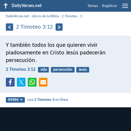
DailyVerses.net
Temas
Registrar
DailyVerses.net
›
Libros de la Biblia
›
2 Timoteo
›
3
2 Timoteo 3:12
Y también todos los que quieren vivir
piadosamente en Cristo Jesús padecerán
persecución.
2 Timoteo 3:12
vida
persecución
Jesús
Lea
2 Timoteo 3
en línea
RVR60