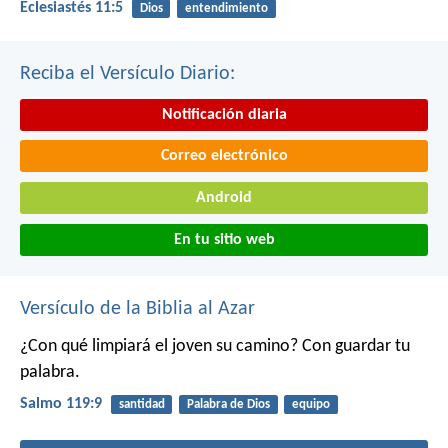
Eclesiastés 11:5
Dios
entendimiento
Reciba el Versículo Diario:
Notificación diaria
Correo electrónico
Android
En tu sitio web
Versículo de la Biblia al Azar
¿Con qué limpiará el joven su camino?
Con guardar tu
palabra.
Salmo 119:9
santidad
Palabra de Dios
equipo