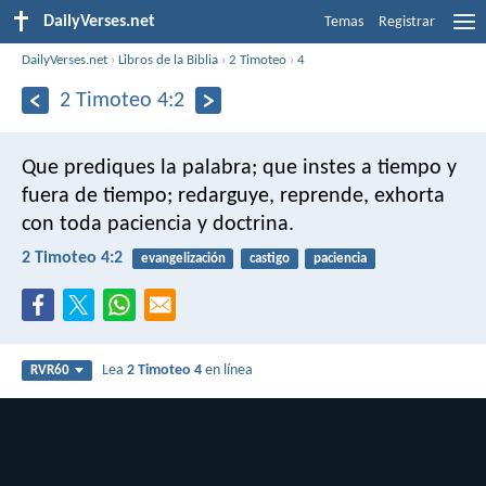
DailyVerses.net
Temas
Registrar
DailyVerses.net
›
Libros de la Biblia
›
2 Timoteo
›
4
2 Timoteo 4:2
Que prediques la palabra; que instes a tiempo y
fuera de tiempo; redarguye, reprende, exhorta
con toda paciencia y doctrina.
2 Timoteo 4:2
evangelización
castigo
paciencia
Lea
2 Timoteo 4
en línea
RVR60