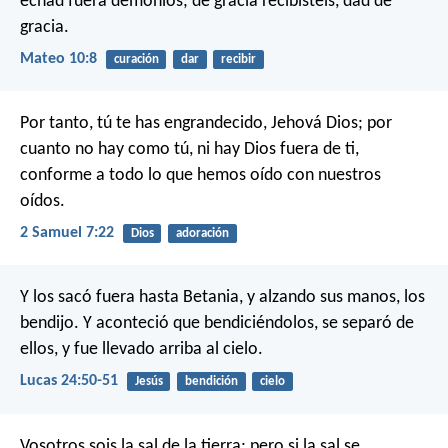
echad fuera demonios; de gracia recibisteis, dad de
gracia.
Mateo 10:8
curación
dar
recibir
Por tanto, tú te has engrandecido, Jehová Dios; por
cuanto no hay como tú, ni hay Dios fuera de ti,
conforme a todo lo que hemos oído con nuestros
oídos.
2 Samuel 7:22
Dios
adoración
Y los sacó fuera hasta Betania, y alzando sus manos, los
bendijo. Y aconteció que bendiciéndolos, se separó de
ellos, y fue llevado arriba al cielo.
Lucas 24:50-51
Jesús
bendición
cielo
Vosotros sois la sal de la tierra; pero si la sal se