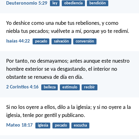
Deuteronomio 5:29
ley
obediencia
bendición
Yo deshice como una nube tus rebeliones,
y como
niebla tus pecados;
vuélvete a mí, porque yo te redimí.
Isaías 44:22
pecado
salvación
conversión
Por tanto, no desmayamos; antes aunque este nuestro
hombre exterior se va desgastando, el interior no
obstante se renueva de día en día.
2 Corintios 4:16
belleza
estímulo
recibir
Si no los oyere a ellos, dilo a la iglesia; y si no oyere a la
iglesia, tenle por gentil y publicano.
Mateo 18:17
iglesia
pecado
escucha