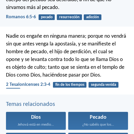
sirvamos más al pecado.
Romanos 6:5-6
pecado
resurrección
adicción
Nadie os engañe en ninguna manera; porque no vendrá
sin que antes venga la apostasía, y se manifieste el
hombre de pecado, el hijo de perdición, el cual se
opone y se levanta contra todo lo que se llama Dios o
es objeto de culto; tanto que se sienta en el templo de
Dios como Dios, haciéndose pasar por Dios.
2 Tesalonicenses 2:3-4
fin de los tiempos
segunda venida
ídolos
Temas relacionados
Dios
Pecado
Jehová está en medio...
¿No sabéis que los...