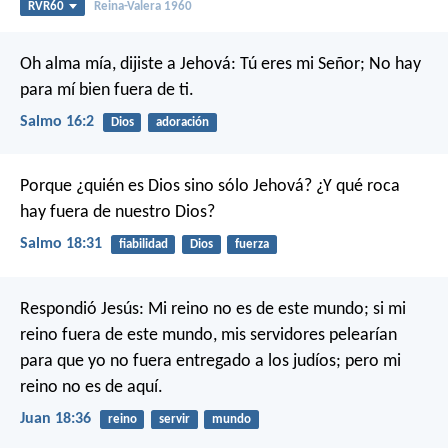
RVR60
Reina-Valera 1960
Oh alma mía, dijiste a Jehová:
Tú eres mi Señor;
No hay
para mí bien fuera de ti.
Salmo 16:2
Dios
adoración
Porque ¿quién es Dios sino sólo Jehová?
¿Y qué roca
hay fuera de nuestro Dios?
Salmo 18:31
fiabilidad
Dios
fuerza
Respondió Jesús: Mi reino no es de este mundo; si mi
reino fuera de este mundo, mis servidores pelearían
para que yo no fuera entregado a los judíos; pero mi
reino no es de aquí.
Juan 18:36
reino
servir
mundo