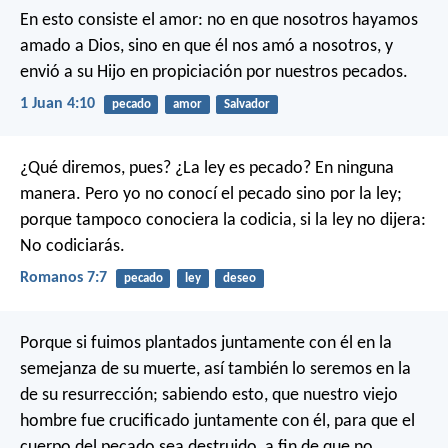
En esto consiste el amor: no en que nosotros hayamos
amado a Dios, sino en que él nos amó a nosotros, y
envió a su Hijo en propiciación por nuestros pecados.
1 Juan 4:10
pecado
amor
Salvador
¿Qué diremos, pues? ¿La ley es pecado? En ninguna
manera. Pero yo no conocí el pecado sino por la ley;
porque tampoco conociera la codicia, si la ley no dijera:
No codiciarás.
Romanos 7:7
pecado
ley
deseo
Porque si fuimos plantados juntamente con él en la
semejanza de su muerte, así también lo seremos en la
de su resurrección; sabiendo esto, que nuestro viejo
hombre fue crucificado juntamente con él, para que el
cuerpo del pecado sea destruido, a fin de que no