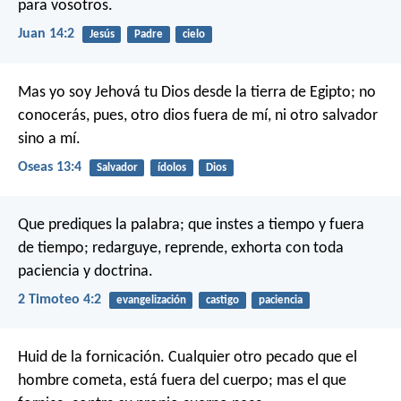
para vosotros.
Juan 14:2
Jesús
Padre
cielo
Mas yo soy Jehová tu Dios
desde la tierra de Egipto;
no
conocerás, pues, otro dios fuera de mí,
ni otro salvador
sino a mí.
Oseas 13:4
Salvador
ídolos
Dios
Que prediques la palabra; que instes a tiempo y fuera
de tiempo; redarguye, reprende, exhorta con toda
paciencia y doctrina.
2 Timoteo 4:2
evangelización
castigo
paciencia
Huid de la fornicación. Cualquier otro pecado que el
hombre cometa, está fuera del cuerpo; mas el que