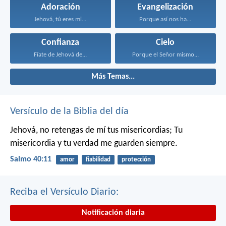
Adoración
Evangelización
Jehová, tú eres mi...
Porque así nos ha...
Confianza
Cielo
Fíate de Jehová de...
Porque el Señor mismo...
Más Temas...
Versículo de la Biblia del día
Jehová, no retengas de mí tus misericordias;
Tu
misericordia y tu verdad me guarden siempre.
Salmo 40:11
amor
fiabilidad
protección
Reciba el Versículo Diario:
Notificación diaria