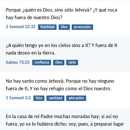
Porque ¿quién es Dios, sino sólo Jehová?
¿Y qué roca
hay fuera de nuestro Dios?
2 Samuel 22:32
fiabilidad
Dios
protección
¿A quién tengo yo en los cielos sino a ti?
Y fuera de ti
nada deseo en la tierra.
Salmo 73:25
confianza
Dios
cielo
No hay santo como Jehová;
Porque no hay ninguno
fuera de ti,
Y no hay refugio como el Dios nuestro.
1 Samuel 2:2
Dios
santidad
adoración
En la casa de mi Padre muchas moradas hay; si así no
fuera, yo os lo hubiera dicho; voy, pues, a preparar lugar