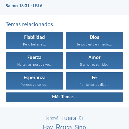
Salmo 18:31 - LBLA
Temas relacionados
Fiabilidad
Dios
Pero fiel es el...
Jehová está en medio...
Fuerza
Amor
No temas, porque yo...
El amor es sufrido...
Esperanza
Fe
Porque yo sé los...
Por tanto, os digo...
Más Temas...
Fuera
Jehová
Es
Roca
Hay
Sino