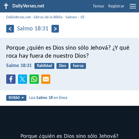
DailyVerses.net
Temas
Registrar
DailyVerses.net
›
Libros de la Biblia
›
Salmos
›
18
Salmo 18:31
Porque ¿quién es Dios sino sólo Jehová?
¿Y qué
roca hay fuera de nuestro Dios?
Salmo 18:31
fiabilidad
Dios
fuerza
Lea
Salmo 18
en línea
RVR60