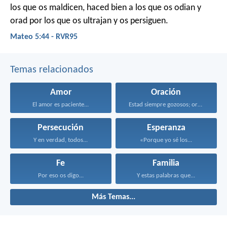
los que os maldicen, haced bien a los que os odian y
orad por los que os ultrajan y os persiguen.
Mateo 5:44 - RVR95
Temas relacionados
Amor
Oración
El amor es paciente...
Estad siempre gozosos; orad...
Persecución
Esperanza
Y en verdad, todos...
«Porque yo sé los...
Fe
Familia
Por eso os digo...
Y estas palabras que...
Más Temas...