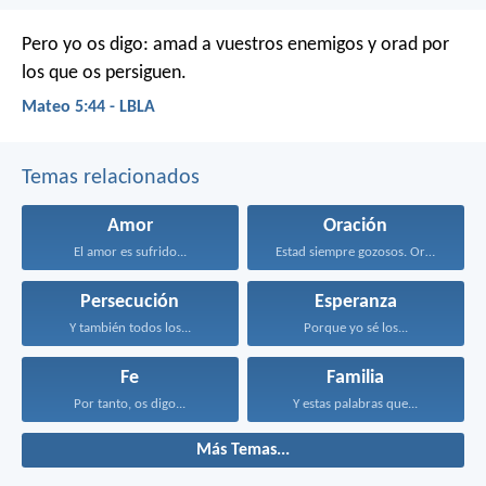
Pero yo os digo: amad a vuestros enemigos y orad por
los que os persiguen.
Mateo 5:44 - LBLA
Temas relacionados
Amor
Oración
El amor es sufrido...
Estad siempre gozosos. Orad...
Persecución
Esperanza
Y también todos los...
Porque yo sé los...
Fe
Familia
Por tanto, os digo...
Y estas palabras que...
Más Temas...