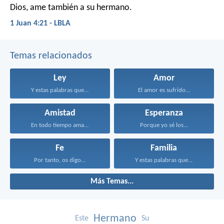
Dios, ame también a su hermano.
1 Juan 4:21 - LBLA
Temas relacionados
Ley
Amor
Y estas palabras que...
El amor es sufrido...
Amistad
Esperanza
En todo tiempo ama...
Porque yo sé los...
Fe
Familia
Por tanto, os digo...
Y estas palabras que...
Más Temas...
Hermano
Este
Su