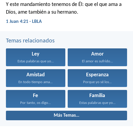
Y este mandamiento tenemos de Él: que el que ama a
Dios, ame también a su hermano.
1 Juan 4:21 - LBLA
Temas relacionados
Ley
Amor
Estas palabras que yo...
El amor es sufrido...
Amistad
Esperanza
En todo tiempo ama...
Porque yo sé los...
Fe
Familia
Por tanto, os digo...
Estas palabras que yo...
Más Temas...