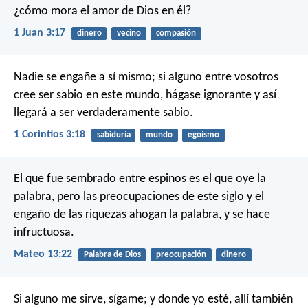
¿cómo mora el amor de Dios en él?
1 Juan 3:17
dinero
vecino
compasión
Nadie se engañe a sí mismo; si alguno entre vosotros
cree ser sabio en este mundo, hágase ignorante y así
llegará a ser verdaderamente sabio.
1 Corintios 3:18
sabiduría
mundo
egoísmo
El que fue sembrado entre espinos es el que oye la
palabra, pero las preocupaciones de este siglo y el
engaño de las riquezas ahogan la palabra, y se hace
infructuosa.
Mateo 13:22
Palabra de Dios
preocupación
dinero
Si alguno me sirve, sígame; y donde yo esté, allí también