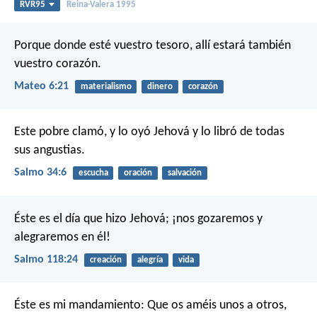
RVR95
Reina-Valera 1995
Porque donde esté vuestro tesoro, allí estará también
vuestro corazón.
Mateo 6:21
materialismo
dinero
corazón
Este pobre clamó, y lo oyó Jehová
y lo libró de todas
sus angustias.
Salmo 34:6
escucha
oración
salvación
Éste es el día que hizo Jehová;
¡nos gozaremos y
alegraremos en él!
Salmo 118:24
creación
alegría
vida
Éste es mi mandamiento: Que os améis unos a otros,