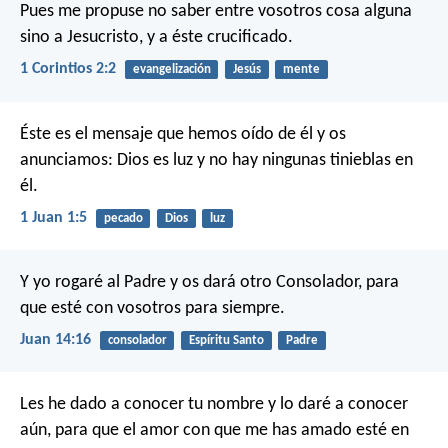
Pues me propuse no saber entre vosotros cosa alguna
sino a Jesucristo, y a éste crucificado.
1 Corintios 2:2
evangelización
Jesús
mente
Éste es el mensaje que hemos oído de él y os
anunciamos: Dios es luz y no hay ningunas tinieblas en
él.
1 Juan 1:5
pecado
Dios
luz
Y yo rogaré al Padre y os dará otro Consolador, para
que esté con vosotros para siempre.
Juan 14:16
consolador
Espíritu Santo
Padre
Les he dado a conocer tu nombre y lo daré a conocer
aún, para que el amor con que me has amado esté en