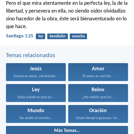
Pero el que mira atentamente en la perfecta ley, la de la
libertad, y persevera en ella, no siendo oidor olvidadizo
sino hacedor de la obra, éste será bienaventurado en lo
que hace.
Santiago 1:25
ley
bendición
escucha
Temas relacionados
Jesús
Amor
Entonces Jesús, mirándolos, dijo...
El amor es sufrido...
Ley
Reino
Estas palabras que yo...
¿No sabéis que los...
Mundo
Oración
No améis al mundo...
Estad siempre gozosos. Orad...
Más Temas...