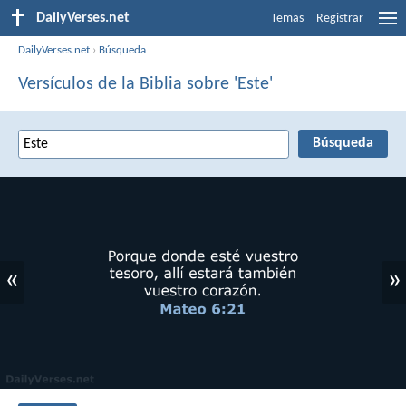
DailyVerses.net
Temas
Registrar
DailyVerses.net
›
Búsqueda
Versículos de la Biblia sobre 'Este'
«
»