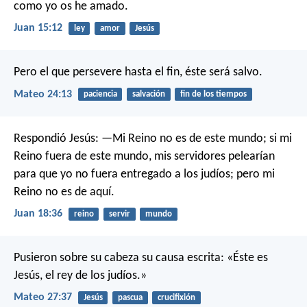
como yo os he amado.
Juan 15:12
ley
amor
Jesús
Pero el que persevere hasta el fin, éste será salvo.
Mateo 24:13
paciencia
salvación
fin de los tiempos
Respondió Jesús: —Mi Reino no es de este mundo; si mi
Reino fuera de este mundo, mis servidores pelearían
para que yo no fuera entregado a los judíos; pero mi
Reino no es de aquí.
Juan 18:36
reino
servir
mundo
Pusieron sobre su cabeza su causa escrita: «Éste es
Jesús, el rey de los judíos.»
Mateo 27:37
Jesús
pascua
crucifixión