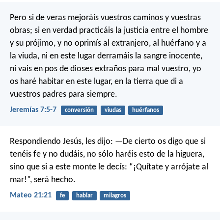
Pero si de veras mejoráis vuestros caminos y vuestras
obras; si en verdad practicáis la justicia entre el hombre
y su prójimo, y no oprimís al extranjero, al huérfano y a
la viuda, ni en este lugar derramáis la sangre inocente,
ni vais en pos de dioses extraños para mal vuestro, yo
os haré habitar en este lugar, en la tierra que di a
vuestros padres para siempre.
Jeremías 7:5-7
conversión
viudas
huérfanos
Respondiendo Jesús, les dijo: —De cierto os digo que si
tenéis fe y no dudáis, no sólo haréis esto de la higuera,
sino que si a este monte le decís: “¡Quítate y arrójate al
mar!”, será hecho.
Mateo 21:21
fe
hablar
milagros