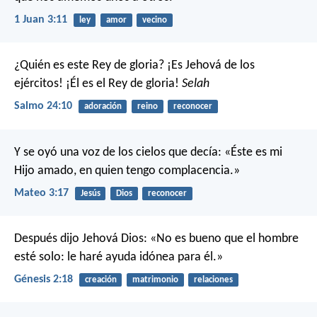
1 Juan 3:11
ley
amor
vecino
¿Quién es este Rey de gloria?
¡Es Jehová de los
ejércitos!
¡Él es el Rey de gloria!
Selah
Salmo 24:10
adoración
reino
reconocer
Y se oyó una voz de los cielos que decía: «Éste es mi
Hijo amado, en quien tengo complacencia.»
Mateo 3:17
Jesús
Dios
reconocer
Después dijo Jehová Dios: «No es bueno que el hombre
esté solo: le haré ayuda idónea para él.»
Génesis 2:18
creación
matrimonio
relaciones