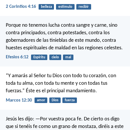
2 Corintios 4:16
belleza
estímulo
recibir
Porque no tenemos lucha contra sangre y carne, sino
contra principados, contra potestades, contra los
gobernadores de las tinieblas de este mundo, contra
huestes espirituales de maldad en las regiones celestes.
Efesios 6:12
Espíritu
cielo
mal
“Y amarás al Señor tu Dios con todo tu corazón, con
toda tu alma, con toda tu mente y con todas tus
fuerzas.” Éste es el principal mandamiento.
Marcos 12:30
amor
Dios
fuerza
Jesús les dijo: —Por vuestra poca fe. De cierto os digo
que si tenéis fe como un grano de mostaza, diréis a este