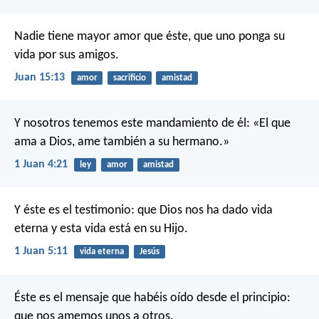
Nadie tiene mayor amor que éste, que uno ponga su
vida por sus amigos.
Juan 15:13
amor
sacrificio
amistad
Y nosotros tenemos este mandamiento de él: «El que
ama a Dios, ame también a su hermano.»
1 Juan 4:21
ley
amor
amistad
Y éste es el testimonio: que Dios nos ha dado vida
eterna y esta vida está en su Hijo.
1 Juan 5:11
vida eterna
Jesús
Éste es el mensaje que habéis oído desde el principio:
que nos amemos unos a otros.