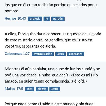
los que en él crean recibirán perdón de pecados por su
nombre.
Hechos 10:43
profecía
fe
perdón
A ellos, Dios quiso dar a conocer las riquezas de la gloria
de este misterio entre los gentiles, que es Cristo en
vosotros, esperanza de gloria.
Colosenses 1:27
evangelización
Jesús
esperanza
Mientras él aún hablaba, una nube de luz los cubrió y se
oyó una voz desde la nube, que decía: «Éste es mi Hijo
amado, en quien tengo complacencia; a él oíd.»
Mateo 17:5
Dios
alegría
Jesús
Porque nada hemos traído a este mundo y, sin duda,