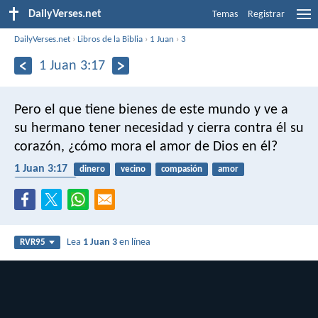
DailyVerses.net
Temas
Registrar
DailyVerses.net
›
Libros de la Biblia
›
1 Juan
›
3
1 Juan 3:17
Pero el que tiene bienes de este mundo y ve a
su hermano tener necesidad y cierra contra él su
corazón, ¿cómo mora el amor de Dios en él?
1 Juan 3:17
dinero
vecino
compasión
amor
materialismo
Lea
1 Juan 3
en línea
RVR95