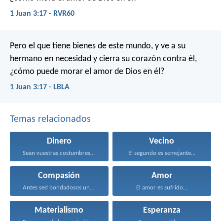
1 Juan 3:17 - RVR60
Pero el que tiene bienes de este mundo, y ve a su
hermano en necesidad y cierra su corazón contra él,
¿cómo puede morar el amor de Dios en él?
1 Juan 3:17 - LBLA
Temas relacionados
Dinero
Vecino
Sean vuestras costumbres sin...
El segundo es semejante...
Compasión
Amor
Antes sed bondadosos unos...
El amor es sufrido...
Materialismo
Esperanza