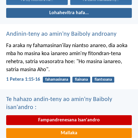
Lohahevitra hafa...
Andinin-teny ao amin'ny Baiboly androany
Fa araka ny fahamasinan'ilay niantso anareo, dia aoka
mba ho masina koa ianareo amin'ny fitondran-tena
rehetra, satria voasoratra hoe: "Ho masina ianareo,
satria masina Aho".
1 Petera 1:15-16
fahamasinana
fiainana
fiantsoana
Te hahazo andin-teny ao amin'ny Baiboly
isan'andro :
Fampandrenesana isan'andro
Mailaka