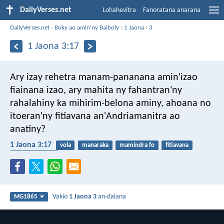
DailyVerses.net
Lohahevitra
Fanoratana anarana
DailyVerses.net
›
Boky ao amin'ny Baiboly
›
1 Jaona
›
3
1 Jaona 3:17
Ary izay rehetra manam-pananana amin'izao
fiainana izao, ary mahita ny fahantran'ny
rahalahiny ka mihirim-belona aminy, ahoana no
itoeran'ny fitiavana an'Andriamanitra ao
anatiny?
1 Jaona 3:17
vola
manaraka
mamindra fo
fitiavana
fitiavan-karena
Vakio
1 Jaona 3
an-dalana
MG1865