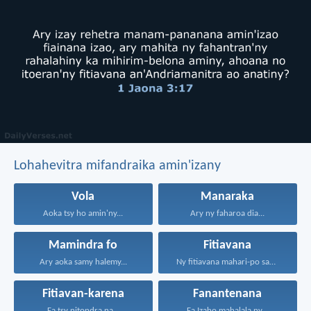
Lohahevitra mifandraika amin'izany
Vola
Manaraka
Aoka tsy ho amin'ny...
Ary ny faharoa dia...
Mamindra fo
Fitiavana
Ary aoka samy halemy...
Ny fitiavana mahari-po sady...
Fitiavan-karena
Fanantenana
Fa tsy nitondra na...
Fa Izaho mahalala ny...