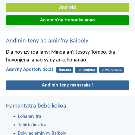
Android
Ao amin'ny tranonkalanao
Andinin-teny ao amin'ny Baiboly
Dia hoy izy roa lahy: Minoa an'i Jesosy Tompo, dia
hovonjena ianao sy ny ankohonanao.
Asan'ny Apostoly 16:31
finoana
famonjena
ankohonana
Andinin-teny manaraka !
Hamantatra bebe kokoa
Lohahevitra
Tahirin-kevitra
Boky ao amin'ny Baiboly