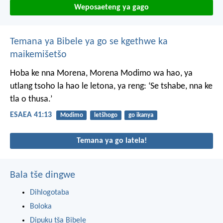
Weposaeteng ya gago
Temana ya Bibele ya go se kgethwe ka
maikemišetšo
Hoba ke nna Morena,
Morena Modimo wa hao,
ya
utlang tsoho la hao le letona,
ya reng: ‘Se tshabe,
nna ke
tla o thusa.’
ESAEA 41:13
Modimo
letšhogo
go ikanya
Temana ya go latela!
Bala tše dingwe
Dihlogotaba
Boloka
Dipuku tša Bibele