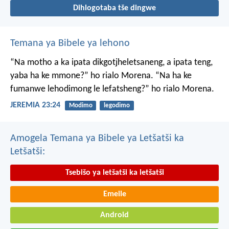
Dihlogotaba tše dingwe
Temana ya Bibele ya lehono
“Na motho a ka ipata
dikgotjheletsaneng,
a ipata teng,
yaba ha ke mmone?”
ho rialo Morena.
“Na ha ke
fumanwe
lehodimong le lefatsheng?”
ho rialo Morena.
JEREMIA 23:24
Modimo
legodimo
Amogela Temana ya Bibele ya Letšatši ka
Letšatši:
Tsebišo ya letšatši ka letšatši
Emeile
Android