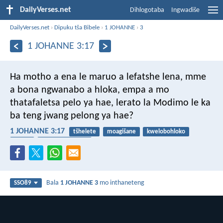
DailyVerses.net
Dihlogotaba
Ingwadiše
DailyVerses.net
›
Dipuku tša Bibele
›
1 JOHANNE
›
3
1 JOHANNE 3:17
Ha motho a ena le maruo a lefatshe lena, mme
a bona ngwanabo a hloka, empa a mo
thatafaletsa pelo ya hae, lerato la Modimo le ka
ba teng jwang pelong ya hae?
1 JOHANNE 3:17
tšhelete
moagišane
kwelobohloko
lerato
mahumo a lefase
Bala
1 JOHANNE 3
mo inthaneteng
SSO89