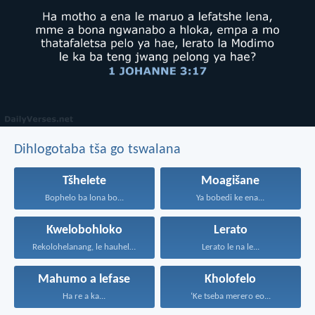
Dihlogotaba tša go tswalana
Tšhelete
Moagišane
Bophelo ba lona bo...
Ya bobedi ke ena...
Kwelobohloko
Lerato
Rekolohelanang, le hauhelane, le...
Lerato le na le...
Mahumo a lefase
Kholofelo
Ha re a ka...
‘Ke tseba merero eo...