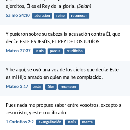
ejércitos,
Él es el Rey de la gloria.
(Selah)
Salmo 24:10
adoración
reino
reconocer
Y pusieron sobre su cabeza la acusación contra Él, que
decía: ESTE ES JESÚS, EL REY DE LOS JUDÍOS.
Mateo 27:37
Jesús
pascua
crucifixión
Y he aquí, se oyó una voz de los cielos que decía: Este
es mi Hijo amado en quien me he complacido.
Mateo 3:17
Jesús
Dios
reconocer
Pues nada me propuse saber entre vosotros, excepto a
Jesucristo, y este crucificado.
1 Corintios 2:2
evangelización
Jesús
mente