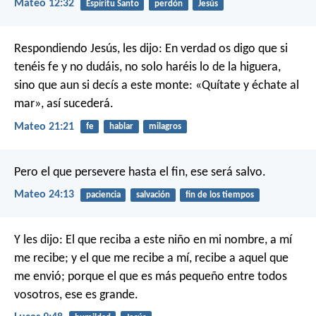
Mateo 12:32
Espíritu Santo
perdón
Jesús
Respondiendo Jesús, les dijo: En verdad os digo que si
tenéis fe y no dudáis, no solo haréis lo de la higuera,
sino que aun si decís a este monte: «Quítate y échate al
mar», así sucederá.
Mateo 21:21
fe
hablar
milagros
Pero el que persevere hasta el fin, ese será salvo.
Mateo 24:13
paciencia
salvación
fin de los tiempos
Y les dijo: El que reciba a este niño en mi nombre, a mí
me recibe; y el que me recibe a mí, recibe a aquel que
me envió; porque el que es más pequeño entre todos
vosotros, ese es grande.