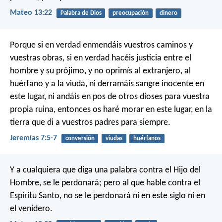
Mateo 13:22
Palabra de Dios
preocupación
dinero
Porque si en verdad enmendáis vuestros caminos y
vuestras obras, si en verdad hacéis justicia entre el
hombre y su prójimo, y no oprimís al extranjero, al
huérfano y a la viuda, ni derramáis sangre inocente en
este lugar, ni andáis en pos de otros dioses para vuestra
propia ruina, entonces os haré morar en este lugar, en la
tierra que di a vuestros padres para siempre.
Jeremías 7:5-7
conversión
viudas
huérfanos
Y a cualquiera que diga una palabra contra el Hijo del
Hombre, se le perdonará; pero al que hable contra el
Espíritu Santo, no se le perdonará ni en este siglo ni en
el venidero.