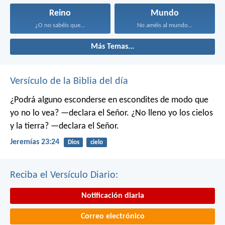
Reino
Mundo
¿O no sabéis que...
No améis al mundo...
Más Temas...
Versículo de la Biblia del día
¿Podrá alguno esconderse en escondites
de modo que
yo no lo vea? —declara el Señor.
¿No lleno yo los cielos
y la tierra? —declara el Señor.
Jeremías 23:24
Dios
cielo
Reciba el Versículo Diario:
Notificación diaria
Correo electrónico