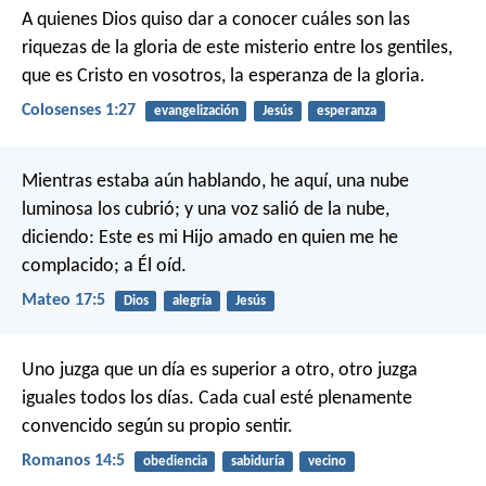
A quienes Dios quiso dar a conocer cuáles son las
riquezas de la gloria de este misterio entre los gentiles,
que es Cristo en vosotros, la esperanza de la gloria.
Colosenses 1:27
evangelización
Jesús
esperanza
Mientras estaba aún hablando, he aquí, una nube
luminosa los cubrió; y una voz salió de la nube,
diciendo: Este es mi Hijo amado en quien me he
complacido; a Él oíd.
Mateo 17:5
Dios
alegría
Jesús
Uno juzga que un día es superior a otro, otro juzga
iguales todos los días. Cada cual esté plenamente
convencido según su propio sentir.
Romanos 14:5
obediencia
sabiduría
vecino