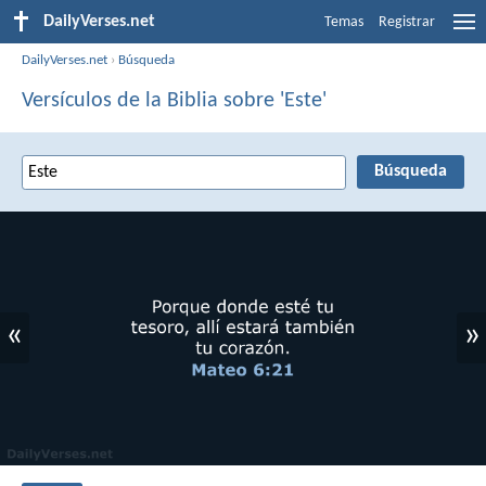
DailyVerses.net
Temas
Registrar
DailyVerses.net
›
Búsqueda
Versículos de la Biblia sobre 'Este'
«
»