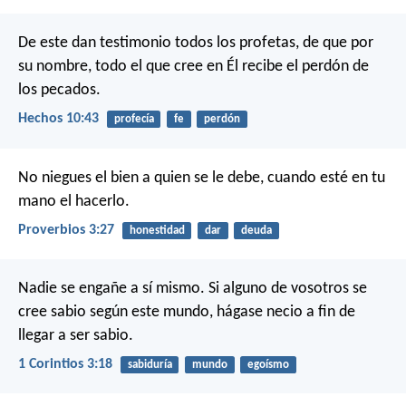
De este dan testimonio todos los profetas, de que por
su nombre, todo el que cree en Él recibe el perdón de
los pecados.
Hechos 10:43
profecía
fe
perdón
No niegues el bien a quien se le debe,
cuando esté en tu
mano el hacerlo.
Proverbios 3:27
honestidad
dar
deuda
Nadie se engañe a sí mismo. Si alguno de vosotros se
cree sabio según este mundo, hágase necio a fin de
llegar a ser sabio.
1 Corintios 3:18
sabiduría
mundo
egoísmo