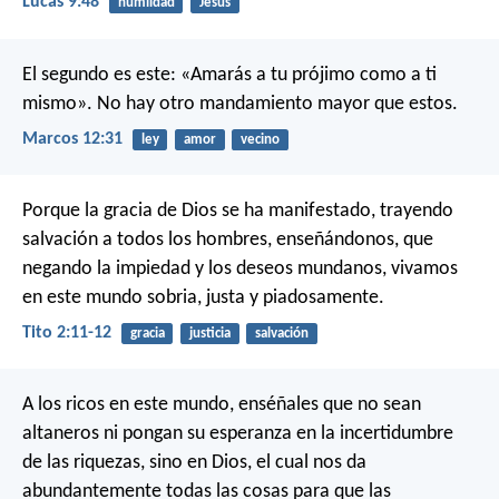
Lucas 9:48
humildad
Jesús
El segundo es este: «Amarás a tu prójimo como a ti
mismo». No hay otro mandamiento mayor que estos.
Marcos 12:31
ley
amor
vecino
Porque la gracia de Dios se ha manifestado, trayendo
salvación a todos los hombres, enseñándonos, que
negando la impiedad y los deseos mundanos, vivamos
en este mundo sobria, justa y piadosamente.
Tito 2:11-12
gracia
justicia
salvación
A los ricos en este mundo, enséñales que no sean
altaneros ni pongan su esperanza en la incertidumbre
de las riquezas, sino en Dios, el cual nos da
abundantemente todas las cosas para que las