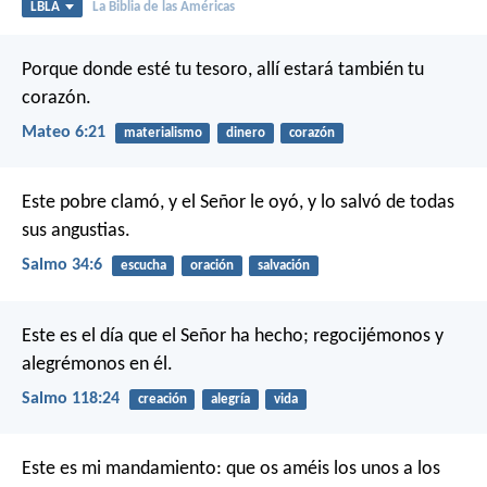
LBLA
La Biblia de las Américas
Porque donde esté tu tesoro, allí estará también tu
corazón.
Mateo 6:21
materialismo
dinero
corazón
Este pobre clamó, y el Señor le oyó,
y lo salvó de todas
sus angustias.
Salmo 34:6
escucha
oración
salvación
Este es el día que el Señor ha hecho;
regocijémonos y
alegrémonos en él.
Salmo 118:24
creación
alegría
vida
Este es mi mandamiento: que os améis los unos a los