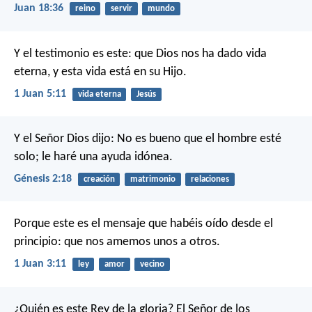
Juan 18:36
reino
servir
mundo
Y el testimonio es este: que Dios nos ha dado vida
eterna, y esta vida está en su Hijo.
1 Juan 5:11
vida eterna
Jesús
Y el Señor Dios dijo: No es bueno que el hombre esté
solo; le haré una ayuda idónea.
Génesis 2:18
creación
matrimonio
relaciones
Porque este es el mensaje que habéis oído desde el
principio: que nos amemos unos a otros.
1 Juan 3:11
ley
amor
vecino
¿Quién es este Rey de la gloria?
El Señor de los