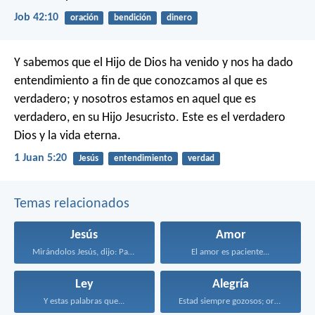
Job 42:10
oración
bendición
dinero
Y sabemos que el Hijo de Dios ha venido y nos ha dado
entendimiento a fin de que conozcamos al que es
verdadero; y nosotros estamos en aquel que es
verdadero, en su Hijo Jesucristo. Este es el verdadero
Dios y la vida eterna.
1 Juan 5:20
Jesús
entendimiento
verdad
Temas relacionados
Jesús
Amor
Mirándolos Jesús, dijo: Para...
El amor es paciente...
Ley
Alegría
Y estas palabras que...
Estad siempre gozosos; orad...