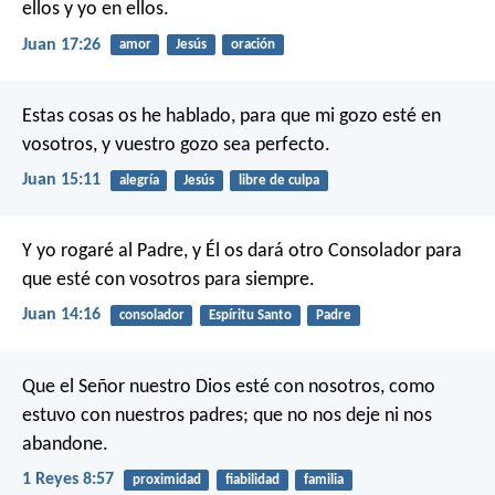
ellos y yo en ellos.
Juan 17:26
amor
Jesús
oración
Estas cosas os he hablado, para que mi gozo esté en
vosotros, y vuestro gozo sea perfecto.
Juan 15:11
alegría
Jesús
libre de culpa
Y yo rogaré al Padre, y Él os dará otro Consolador para
que esté con vosotros para siempre.
Juan 14:16
consolador
Espíritu Santo
Padre
Que el Señor nuestro Dios esté con nosotros, como
estuvo con nuestros padres; que no nos deje ni nos
abandone.
1 Reyes 8:57
proximidad
fiabilidad
familia