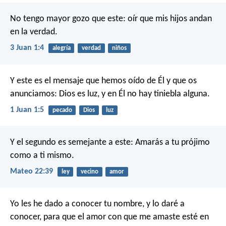
No tengo mayor gozo que este: oír que mis hijos andan
en la verdad.
3 Juan 1:4
alegría
verdad
niños
Y este es el mensaje que hemos oído de Él y que os
anunciamos: Dios es luz, y en Él no hay tiniebla alguna.
1 Juan 1:5
pecado
Dios
luz
Y el segundo es semejante a este: Amarás a tu prójimo
como a ti mismo.
Mateo 22:39
ley
vecino
amor
Yo les he dado a conocer tu nombre, y lo daré a
conocer, para que el amor con que me amaste esté en