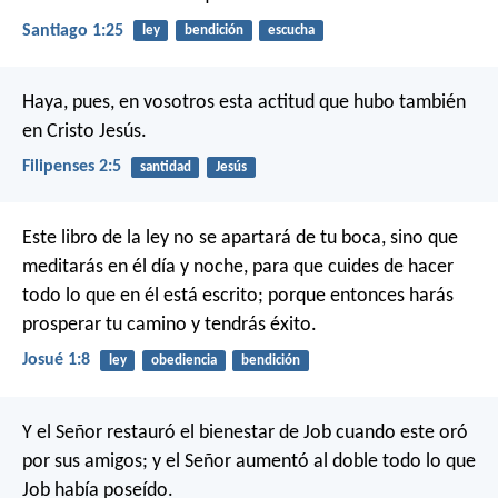
Santiago 1:25
ley
bendición
escucha
Haya, pues, en vosotros esta actitud que hubo también
en Cristo Jesús.
Filipenses 2:5
santidad
Jesús
Este libro de la ley no se apartará de tu boca, sino que
meditarás en él día y noche, para que cuides de hacer
todo lo que en él está escrito; porque entonces harás
prosperar tu camino y tendrás éxito.
Josué 1:8
ley
obediencia
bendición
Y el Señor restauró el bienestar de Job cuando este oró
por sus amigos; y el Señor aumentó al doble todo lo que
Job había poseído.