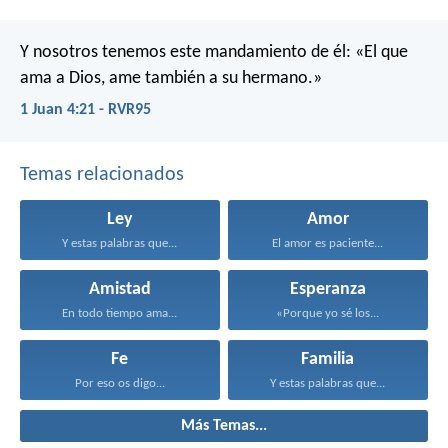
Y nosotros tenemos este mandamiento de él: «El que
ama a Dios, ame también a su hermano.»
1 Juan 4:21 - RVR95
Temas relacionados
Ley
Amor
Y estas palabras que...
El amor es paciente...
Amistad
Esperanza
En todo tiempo ama...
«Porque yo sé los...
Fe
Familia
Por eso os digo...
Y estas palabras que...
Más Temas...