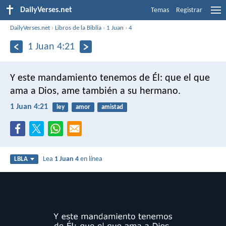
DailyVerses.net
Temas
Registrar
DailyVerses.net
›
Libros de la Biblia
›
1 Juan
›
4
1 Juan 4:21
Y este mandamiento tenemos de Él: que el que
ama a Dios, ame también a su hermano.
1 Juan 4:21
ley
amor
amistad
Lea
1 Juan 4
en línea
LBLA