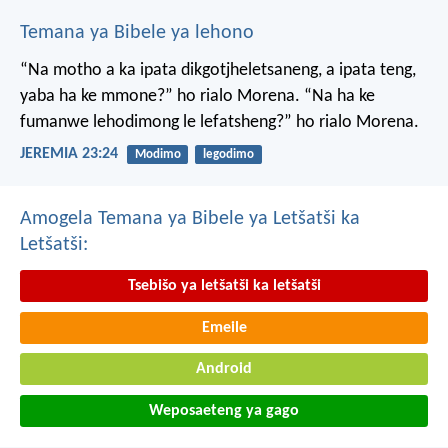
Temana ya Bibele ya lehono
“Na motho a ka ipata
dikgotjheletsaneng,
a ipata teng,
yaba ha ke mmone?”
ho rialo Morena.
“Na ha ke
fumanwe
lehodimong le lefatsheng?”
ho rialo Morena.
JEREMIA 23:24
Modimo
legodimo
Amogela Temana ya Bibele ya Letšatši ka
Letšatši:
Tsebišo ya letšatši ka letšatši
Emeile
Android
Weposaeteng ya gago