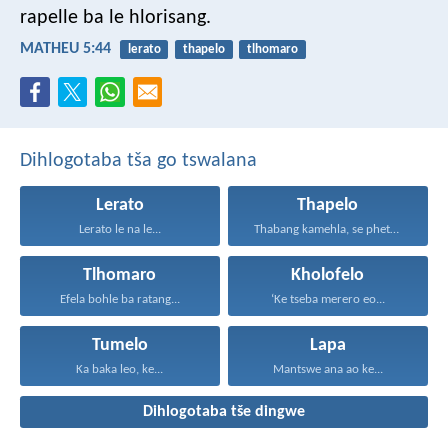
rapelle ba le hlorisang.
MATHEU 5:44
lerato
thapelo
tlhomaro
Dihlogotaba tša go tswalana
Lerato
Thapelo
Lerato le na le...
Thabang kamehla, se phetseng...
Tlhomaro
Kholofelo
Efela bohle ba ratang...
‘Ke tseba merero eo...
Tumelo
Lapa
Ka baka leo, ke...
Mantswe ana ao ke...
Dihlogotaba tše dingwe