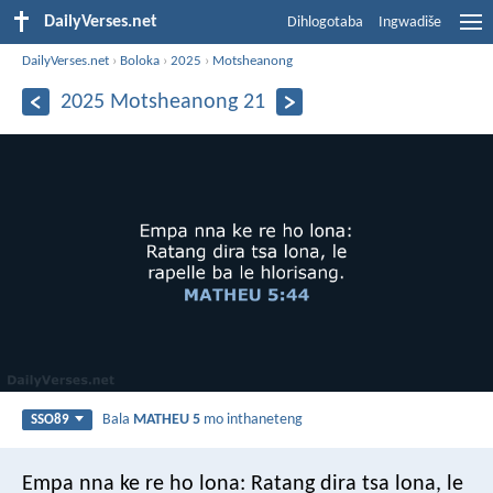
DailyVerses.net
Dihlogotaba
Ingwadiše
DailyVerses.net
›
Boloka
›
2025
›
Motsheanong
2025 Motsheanong 21
Bala
MATHEU 5
mo inthaneteng
SSO89
Empa nna ke re ho lona: Ratang dira tsa lona, le