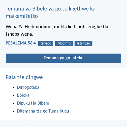
Temana ya Bibele ya go se kgethwe ka
maikemišetšo
Wena Ya Hodimodimo,
mohla ke tshohileng,
ke tla
tshepa wena.
PESALEMA 56:4
tshepo
Modimo
letšhogo
Temana ya go latela!
Bala tše dingwe
Dihlogotaba
Boloka
Dipuku tša Bibele
Ditemana tša go Tuma Kudu