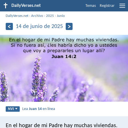
DailyVerses.net
Temas
Registrar
DailyVerses.net
›
Archivo
›
2025
›
Junio
14 de junio de 2025
Lea
Juan 14
en línea
NVI
En el hogar de mi Padre hay muchas viviendas.