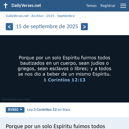
DailyVerses.net
Temas
Registrar
DailyVerses.net
›
Archivo
›
2025
›
Septiembre
15 de septiembre de 2025
Lea
1 Corintios 12
en línea
RVR60
Porque por un solo Espíritu fuimos todos