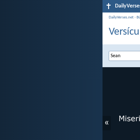
DailyVerse
DailyVerses.net
›
B
Versícu
«