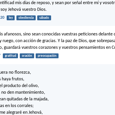
antificad mis días de reposo, y sean por señal entre mí y vosot
 soy Jehová vuestro Dios.
-20
ley
obediencia
sábado
is afanosos, sino sean conocidas vuestras peticiones delante 
y ruego, con acción de gracias. Y la paz de Dios, que sobrepas
, guardará vuestros corazones y vuestros pensamientos en Cr
7
gratitud
oración
preocupación
uera no florezca,
s haya frutos,
el producto del olivo,
s no den mantenimiento,
sean quitadas de la majada,
as en los corrales;
me alegraré en Jehová,