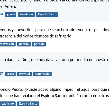
 Señor Jesucristo, el amor de Dios, y la comunión del Espíritu 
os. Amén.
14
gracia
bendición
Espíritu Santo
pentíos y convertíos, para que sean borrados vuestros pecados
presencia del Señor tiempos de refrigerio.
conversión
pecado
perdón
ean dadas a Dios, que nos da la victoria por medio de nuestro
57
Jesús
gratitud
superación
ondió Pedro: ¿Puede acaso alguno impedir el agua, para que 
tos que han recibido el Espíritu Santo también como nosotros
bautismo
Espíritu Santo