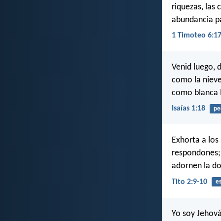
riquezas, las 
abundancia pa
1 Timoteo 6:1
Venid luego, 
como la nieve
como blanca 
Isaías 1:18
pe
Exhorta a los
respondones; 
adornen la do
Tito 2:9-10
es
Yo soy Jehová