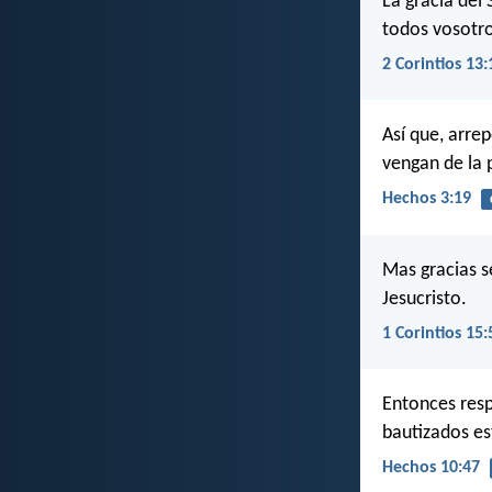
La gracia del
todos vosotr
2 Corintios 13:
Así que, arre
vengan de la 
Hechos 3:19
Mas gracias s
Jesucristo.
1 Corintios 15:
Entonces resp
bautizados es
Hechos 10:47