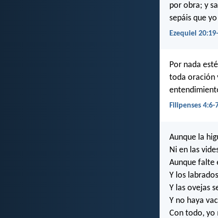
por obra; y s
sepáis que yo
Ezequiel 20:19
Por nada esté
toda oración 
entendimiento
Filipenses 4:6-
Aunque la hig
Ni en las vide
Aunque falte 
Y los labrado
Y las ovejas 
Y no haya vac
Con todo, yo 