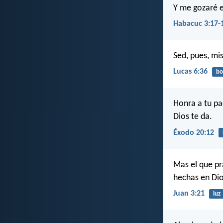
Y me gozaré e
Habacuc 3:17-
Sed, pues, mi
Lucas 6:36
bo
Honra a tu pa
Dios te da.
Éxodo 20:12
Mas el que pr
hechas en Dio
Juan 3:21
luz