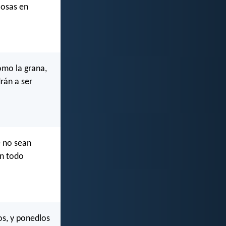
 cosas en
omo la grana,
rán a ser
e no sean
en todo
os, y ponedlos