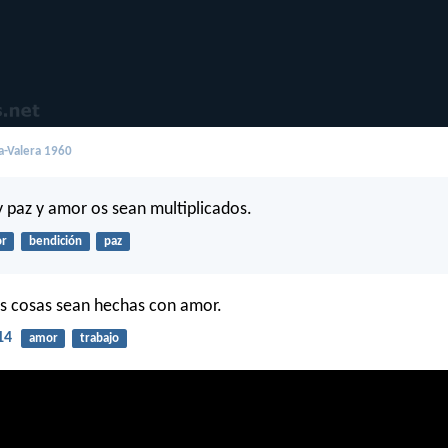
a-Valera 1960
y paz y amor os sean multiplicados.
r
bendición
paz
s cosas sean hechas con amor.
14
amor
trabajo