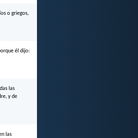
os o griegos,
orque él dijo:
das las
re, y de
en las