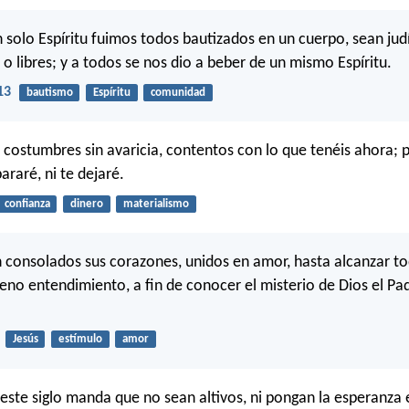
 solo Espíritu fuimos todos bautizados en un cuerpo, sean judí
 o libres; y a todos se nos dio a beber de un mismo Espíritu.
13
bautismo
Espíritu
comunidad
 costumbres sin avaricia, contentos con lo que tenéis ahora; p
raré, ni te dejaré.
confianza
dinero
materialismo
 consolados sus corazones, unidos en amor, hasta alcanzar to
leno entendimiento, a fin de conocer el misterio de Dios el Pad
Jesús
estímulo
amor
e este siglo manda que no sean altivos, ni pongan la esperanza 