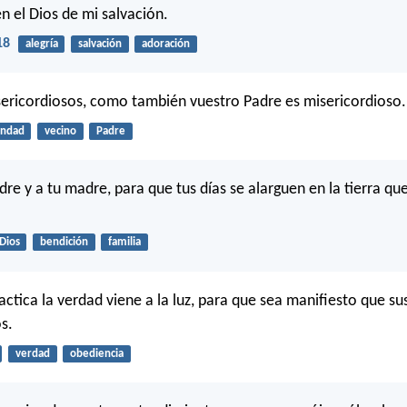
n el Dios de mi salvación.
18
alegría
salvación
adoración
sericordiosos, como también vuestro Padre es misericordioso.
ndad
vecino
Padre
dre y a tu madre, para que tus días se alarguen en la tierra qu
Dios
bendición
familia
actica la verdad viene a la luz, para que sea manifiesto que su
s.
verdad
obediencia