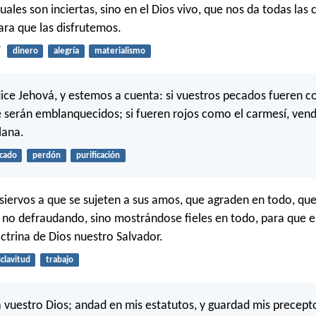
cuales son inciertas, sino en el Dios vivo, que nos da todas las
ra que las disfrutemos.
7
dinero
alegría
materialismo
dice Jehová, y estemos a cuenta: si vuestros pecados fueren c
 serán emblanquecidos; si fueren rojos como el carmesí, vend
lana.
cado
perdón
purificación
 siervos a que se sujeten a sus amos, que agraden en todo, qu
no defraudando, sino mostrándose fieles en todo, para que 
ctrina de Dios nuestro Salvador.
clavitud
trabajo
 vuestro Dios; andad en mis estatutos, y guardad mis precept