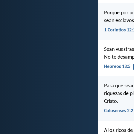
Porque por un
sean esclavos
1 Corintios 12:
Sean vuestras
No te desampa
Hebreos 13:5
Para que sean
riquezas de p
Cristo.
Colosenses 2:2
A los ricos d