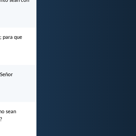
Santo sean con
; para que
 Señor
no sean
?