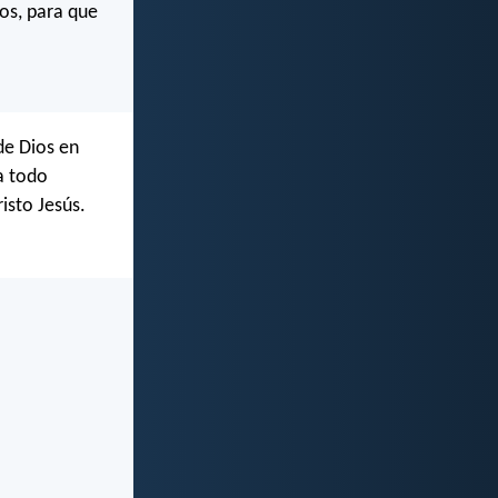
ros, para que
de Dios en
a todo
isto Jesús.