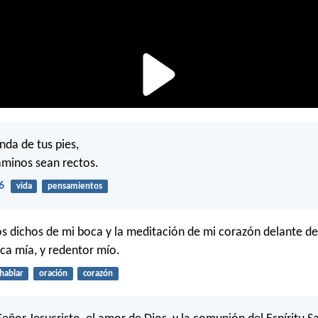
nda de tus pies,
aminos sean rectos.
6
vida
pensamientos
os dichos de mi boca y la meditación de mi corazón delante de 
ca mía, y redentor mío.
hablar
oración
corazón