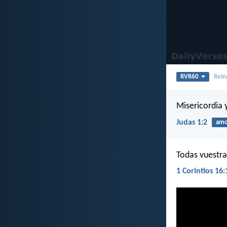
RVR60
Rein
Misericordia 
Judas 1:2
amo
Todas vuestra
1 Corintios 16: