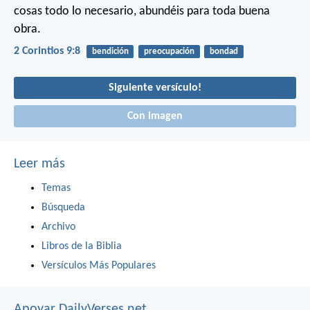
cosas todo lo necesario, abundéis para toda buena
obra.
2 Corintios 9:8
bendición
preocupación
bondad
Siguiente versículo!
Con imagen
Leer más
Temas
Búsqueda
Archivo
Libros de la Biblia
Versículos Más Populares
Apoyar DailyVerses.net