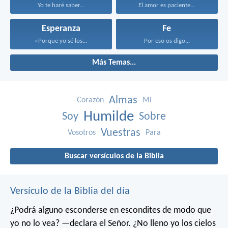
Yo te haré saber...
El amor es paciente...
Esperanza
Fe
«Porque yo sé los...
Por eso os digo...
Más Temas...
Almas
Corazón
Mi
Humilde
Soy
Sobre
Vuestras
Vosotros
Para
Buscar versículos de la Biblia
Versículo de la Biblia del día
¿Podrá alguno esconderse en escondites
de modo que
yo no lo vea? —declara el Señor.
¿No lleno yo los cielos