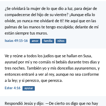
¿Se olvidará la mujer de lo que dio a luz,
para dejar de
compadecerse del hijo de su vientre?
¡Aunque ella lo
olvide,
yo nunca me olvidaré de ti!
He aquí que en las
palmas de las manos te tengo esculpida;
delante de mí
están siempre tus muros.
Isaías 49:15-16
amor
familia
niños
Ve y reúne a todos los judíos que se hallan en Susa,
ayunad por mí y no comáis ni bebáis durante tres días y
tres noches. También yo y mis doncellas ayunaremos, y
entonces entraré a ver al rey, aunque no sea conforme
a la ley; y si perezco, que perezca.
Ester 4:16
ayunar
Respondió Jesús y dijo: —De cierto os digo que no hay