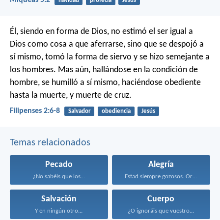
navidad
profecía
Jesús
Él, siendo en forma de Dios,
no estimó el ser igual a
Dios como cosa a que aferrarse,
sino que se despojó a
sí mismo,
tomó la forma de siervo
y se hizo semejante a
los hombres.
Mas aún, hallándose en la condición de
hombre,
se humilló a sí mismo,
haciéndose obediente
hasta la muerte,
y muerte de cruz.
Filipenses 2:6-8
Salvador
obediencia
Jesús
Temas relacionados
Pecado
Alegría
¿No sabéis que los...
Estad siempre gozosos. Orad...
Salvación
Cuerpo
Y en ningún otro...
¿O ignoráis que vuestro...