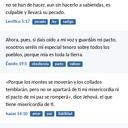
no se han de hacer, aun sin hacerlo a sabiendas, es
culpable y llevará su pecado.
Levítico 5:17
pecado
ley
castigo
Ahora, pues, si dais oído a mi voz y guardáis mi pacto,
vosotros seréis mi especial tesoro sobre todos los
pueblos, porque mía es toda la tierra.
Éxodo 19:5
obediencia
pacto
valioso
«Porque los montes se moverán
y los collados
temblarán,
pero no se apartará de ti mi misericordia
ni
el pacto de mi paz se romperá»,
dice Jehová, el que
tiene misericordia de ti.
Isaías 54:10
amor
paz
fiabilidad