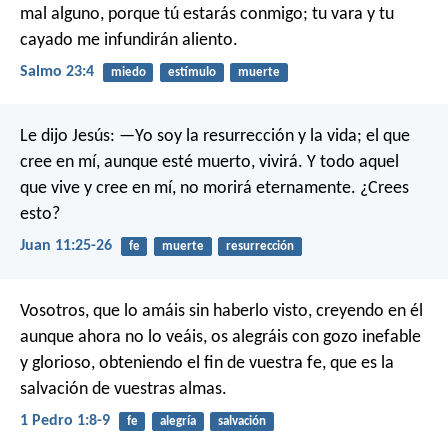
mal alguno,
porque tú estarás conmigo;
tu vara y tu
cayado me infundirán aliento.
Salmo 23:4
miedo
estímulo
muerte
Le dijo Jesús: —Yo soy la resurrección y la vida; el que
cree en mí, aunque esté muerto, vivirá. Y todo aquel
que vive y cree en mí, no morirá eternamente. ¿Crees
esto?
Juan 11:25-26
fe
muerte
resurrección
Vosotros, que lo amáis sin haberlo visto, creyendo en él
aunque ahora no lo veáis, os alegráis con gozo inefable
y glorioso, obteniendo el fin de vuestra fe, que es la
salvación de vuestras almas.
1 Pedro 1:8-9
fe
alegría
salvación