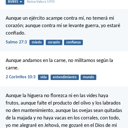
RVR95
Reina-Valera 1995
Aunque un ejército acampe contra mí,
no temerá mi
corazón;
aunque contra mí se levante guerra,
yo estaré
confiado.
Salmo 27:3
miedo
corazón
confianza
Aunque andamos en la carne, no militamos según la
carne.
2 Corintios 10:3
vida
entendimiento
mundo
Aunque la higuera no florezca
ni en las vides haya
frutos,
aunque falte el producto del olivo
y los labrados
no den mantenimiento,
aunque las ovejas sean quitadas
de la majada
y no haya vacas en los corrales,
con todo,
yo me alegraré en Jehová,
me gozaré en el Dios de mi