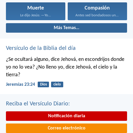
Muerte
Compasión
Le dijo Jesús: —Yo...
Antes sed bondadosos unos...
Más Temas...
Versículo de la Biblia del día
¿Se ocultará alguno,
dice Jehová,
en escondrijos donde
yo no lo vea?
¿No lleno yo,
dice Jehová,
el cielo y la
tierra?
Jeremías 23:24
Dios
cielo
Reciba el Versículo Diario:
Notificación diaria
Correo electrónico