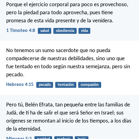
Porque el ejercicio corporal para poco es provechoso,
pero la piedad para todo aprovecha, pues tiene
promesa de esta vida presente y de la venidera.
1 Timoteo 4:8
salud
obediencia
vida
No tenemos un sumo sacerdote que no pueda
compadecerse de nuestras debilidades, sino uno que
fue tentado en todo según nuestra semejanza, pero sin
pecado.
Hebreos 4:15
pecado
tentación
compasión
Pero tú, Belén Efrata,
tan pequeña entre las familias de
Judá,
de ti ha de salir el que será Señor en Israel;
sus
orígenes se remontan al inicio de los tiempos,
a los días
de la eternidad.
Miqueas 5:2