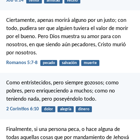
Job 6:14
temor
amistad
vecino
Ciertamente, apenas morirá alguno por un justo; con
todo, pudiera ser que alguien tuviera el valor de morir
por el bueno. Pero Dios muestra su amor para con
nosotros, en que siendo aún pecadores, Cristo murió
por nosotros.
Romanos 5:7-8
pecado
salvación
muerte
Como entristecidos, pero siempre gozosos; como
pobres, pero enriqueciendo a muchos; como no
teniendo nada, pero poseyéndolo todo.
2 Corintios 6:10
dolor
alegría
dinero
Finalmente, si una persona peca, o hace alguna de
todas aquellas cosas que por mandamiento de Jehová