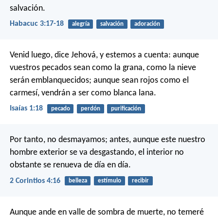
salvación.
Habacuc 3:17-18
alegría
salvación
adoración
Venid luego, dice Jehová, y estemos a cuenta:
aunque
vuestros pecados sean como la grana,
como la nieve
serán emblanquecidos;
aunque sean rojos como el
carmesí,
vendrán a ser como blanca lana.
Isaías 1:18
pecado
perdón
purificación
Por tanto, no desmayamos; antes, aunque este nuestro
hombre exterior se va desgastando, el interior no
obstante se renueva de día en día.
2 Corintios 4:16
belleza
estímulo
recibir
Aunque ande en valle de sombra de muerte,
no temeré