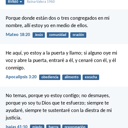
RVR60
Reina-Valera 1960
Porque donde están dos o tres congregados en mi
nombre, allí estoy yo en medio de ellos.
Mateo 18:20
Jesús
comunidad
oración
He aquí, yo estoy a la puerta y llamo; si alguno oye mi
voz y abre la puerta, entraré a él, y cenaré con él, y él
conmigo.
Apocalipsis 3:20
obediencia
alimento
escucha
No temas, porque yo estoy contigo;
no desmayes,
porque yo soy tu Dios que te esfuerzo;
siempre te
ayudaré, siempre te sustentaré
con la diestra de mi
justicia.
Isaías 41:10
miedo
fuerza
preocupación