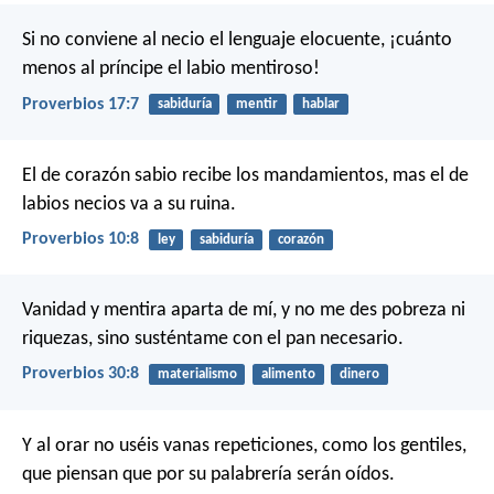
Si no conviene al necio el lenguaje elocuente,
¡cuánto
menos al príncipe el labio mentiroso!
Proverbios 17:7
sabiduría
mentir
hablar
El de corazón sabio recibe los mandamientos,
mas el de
labios necios va a su ruina.
Proverbios 10:8
ley
sabiduría
corazón
Vanidad y mentira aparta de mí,
y no me des pobreza ni
riquezas,
sino susténtame con el pan necesario.
Proverbios 30:8
materialismo
alimento
dinero
Y al orar no uséis vanas repeticiones, como los gentiles,
que piensan que por su palabrería serán oídos.