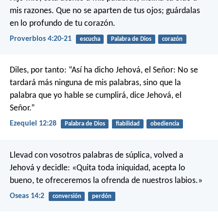
mis razones.
Que no se aparten de tus ojos;
guárdalas
en lo profundo de tu corazón.
Proverbios 4:20-21
escucha
Palabra de Dios
corazón
Diles, por tanto: “Así ha dicho Jehová, el Señor: No se
tardará más ninguna de mis palabras, sino que la
palabra que yo hable se cumplirá, dice Jehová, el
Señor.”
Ezequiel 12:28
Palabra de Dios
fiabilidad
obediencia
Llevad con vosotros palabras de súplica,
volved a
Jehová y decidle:
«Quita toda iniquidad,
acepta lo
bueno,
te ofreceremos la ofrenda de nuestros labios.»
Oseas 14:2
conversión
perdón