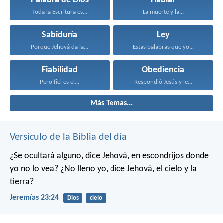
Palabra de Dios
Hablar
Toda la Escritura es...
La muerte y la...
Sabiduría
Ley
Porque Jehová da la...
Estas palabras que yo...
Fiabilidad
Obediencia
Pero fiel es el...
Respondió Jesús y le...
Más Temas...
Versículo de la Biblia del día
¿Se ocultará alguno,
dice Jehová,
en escondrijos donde
yo no lo vea?
¿No lleno yo,
dice Jehová,
el cielo y la
tierra?
Jeremías 23:24
Dios
cielo