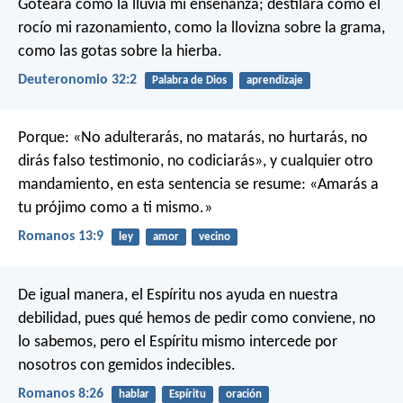
Goteará como la lluvia mi enseñanza;
destilará como el
rocío mi razonamiento,
como la llovizna sobre la grama,
como las gotas sobre la hierba.
Deuteronomio 32:2
Palabra de Dios
aprendizaje
Porque: «No adulterarás, no matarás, no hurtarás, no
dirás falso testimonio, no codiciarás», y cualquier otro
mandamiento, en esta sentencia se resume: «Amarás a
tu prójimo como a ti mismo.»
Romanos 13:9
ley
amor
vecino
De igual manera, el Espíritu nos ayuda en nuestra
debilidad, pues qué hemos de pedir como conviene, no
lo sabemos, pero el Espíritu mismo intercede por
nosotros con gemidos indecibles.
Romanos 8:26
hablar
Espíritu
oración