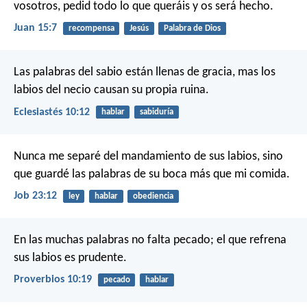
vosotros, pedid todo lo que queráis y os será hecho.
Juan 15:7
recompensa
Jesús
Palabra de Dios
Las palabras del sabio están llenas de gracia,
mas los
labios del necio causan su propia ruina.
Eclesiastés 10:12
hablar
sabiduría
Nunca me separé del mandamiento de sus labios,
sino
que guardé las palabras de su boca más que mi comida.
Job 23:12
ley
hablar
obediencia
En las muchas palabras no falta pecado;
el que refrena
sus labios es prudente.
Proverbios 10:19
pecado
hablar