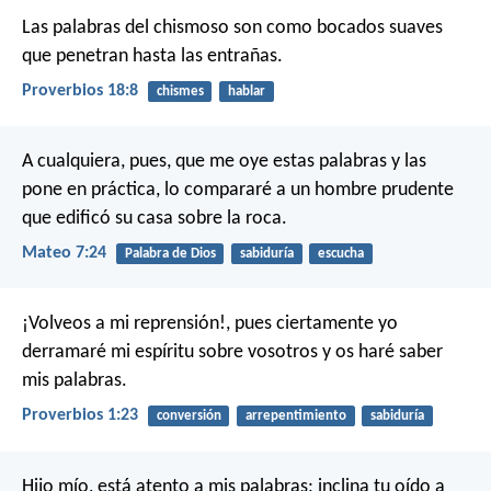
Las palabras del chismoso son como bocados suaves
que penetran hasta las entrañas.
Proverbios 18:8
chismes
hablar
A cualquiera, pues, que me oye estas palabras y las
pone en práctica, lo compararé a un hombre prudente
que edificó su casa sobre la roca.
Mateo 7:24
Palabra de Dios
sabiduría
escucha
¡Volveos a mi reprensión!,
pues ciertamente yo
derramaré mi espíritu sobre vosotros
y os haré saber
mis palabras.
Proverbios 1:23
conversión
arrepentimiento
sabiduría
Hijo mío, está atento a mis palabras;
inclina tu oído a