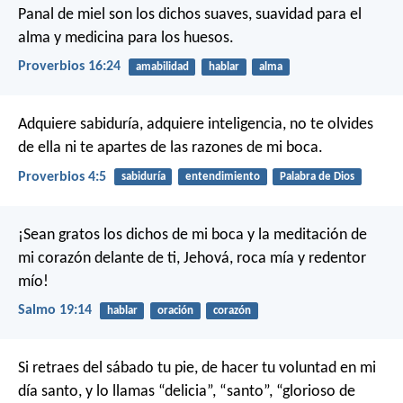
Panal de miel son los dichos suaves,
suavidad para el
alma y medicina para los huesos.
Proverbios 16:24
amabilidad
hablar
alma
Adquiere sabiduría, adquiere inteligencia,
no te olvides
de ella ni te apartes de las razones de mi boca.
Proverbios 4:5
sabiduría
entendimiento
Palabra de Dios
¡Sean gratos los dichos de mi boca
y la meditación de
mi corazón delante de ti,
Jehová, roca mía y redentor
mío!
Salmo 19:14
hablar
oración
corazón
Si retraes del sábado tu pie,
de hacer tu voluntad en mi
día santo,
y lo llamas “delicia”,
“santo”, “glorioso de