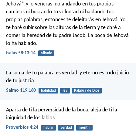
Jehová”,
y lo veneras, no andando en tus propios
caminos
ni buscando tu voluntad ni hablando tus
propias palabras,
entonces te deleitarás en Jehová.
Yo
te haré subir sobre las alturas de la tierra
y te daré a
comer la heredad de tu padre Jacob.
La boca de Jehová
lo ha hablado.
Isaías 58:13-14
sábado
La suma de tu palabra es verdad,
y eterno es todo juicio
de tu justicia.
Salmo 119:160
fiabilidad
ley
Palabra de Dios
Aparta de ti la perversidad de la boca,
aleja de ti la
iniquidad de los labios.
Proverbios 4:24
hablar
verdad
mentir