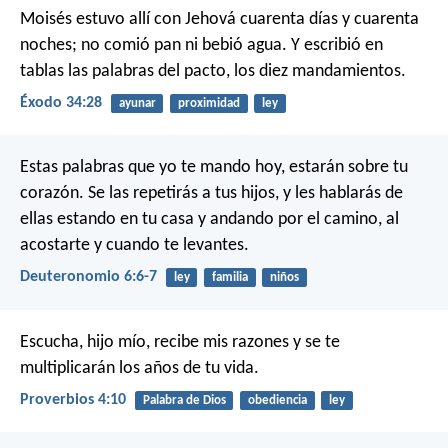
Moisés estuvo allí con Jehová cuarenta días y cuarenta
noches; no comió pan ni bebió agua. Y escribió en
tablas las palabras del pacto, los diez mandamientos.
Éxodo 34:28
ayunar
proximidad
ley
Estas palabras que yo te mando hoy, estarán sobre tu
corazón. Se las repetirás a tus hijos, y les hablarás de
ellas estando en tu casa y andando por el camino, al
acostarte y cuando te levantes.
Deuteronomio 6:6-7
ley
familia
niños
Escucha, hijo mío, recibe mis razones
y se te
multiplicarán los años de tu vida.
Proverbios 4:10
Palabra de Dios
obediencia
ley