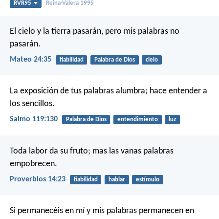
RVR95
Reina-Valera 1995
El cielo y la tierra pasarán, pero mis palabras no
pasarán.
Mateo 24:35
fiabilidad
Palabra de Dios
cielo
La exposición de tus palabras alumbra;
hace entender a
los sencillos.
Salmo 119:130
Palabra de Dios
entendimiento
luz
Toda labor da su fruto;
mas las vanas palabras
empobrecen.
Proverbios 14:23
fiabilidad
hablar
estímulo
Si permanecéis en mí y mis palabras permanecen en