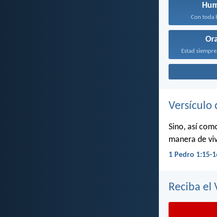
Hum
Con toda h
Or
Versículo 
Sino, así com
manera de viv
1 Pedro 1:15-1
Reciba el 