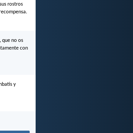
sus rostros
u recompensa.
, que no os
untamente con
mbatís y