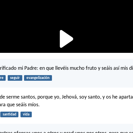
rificado mi Padre: en que llevéis mucho fruto y seáis así mis di
re
seguir
evangelización
 de serme santos, porque yo, Jehová, soy santo, y os he apart
ara que seáis míos.
santidad
vida