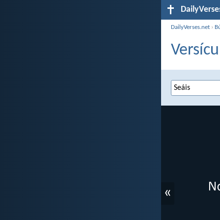
DailyVerse
DailyVerses.net
›
B
Versícu
«