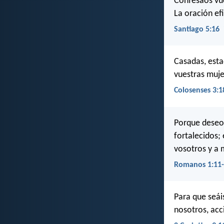
Confesaos vue
La oración ef
Santiago 5:16
Casadas, esta
vuestras muje
Colosenses 3:1
Porque deseo 
fortalecidos;
vosotros y a 
Romanos 1:11
Para que seái
nosotros, acc