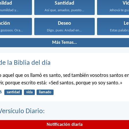
ildad
Santidad
Vi
umildad y...
Así que, amados, puesto...
Jehová te gua
ación
Deseo
Le
Estad siempre gozosos. Orad...
Digo, pues: Andad en...
Estas palabra
Más Temas...
de la Biblia del día
o aquel que os llamó es santo, sed también vosotros santos e
ir, porque escrito está: «Sed santos, porque yo soy santo.»
6
santidad
vida
llamado
Versículo Diario:
Notificación diaria