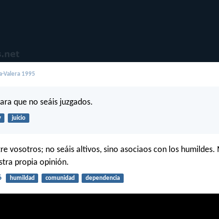
a-Valera 1995
para que no seáis juzgados.
y
juicio
e vosotros; no seáis altivos, sino asociaos con los humildes. 
stra propia opinión.
6
humildad
comunidad
dependencia