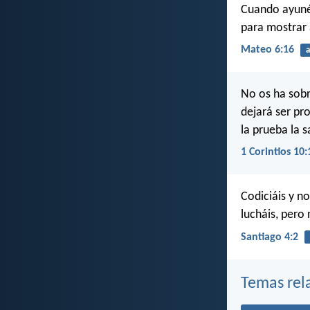
Cuando ayunéi
para mostrar 
Mateo 6:16
a
No os ha sobr
dejará ser pr
la prueba la s
1 Corintios 10:
Codiciáis y n
lucháis, pero 
Santiago 4:2
Temas rel