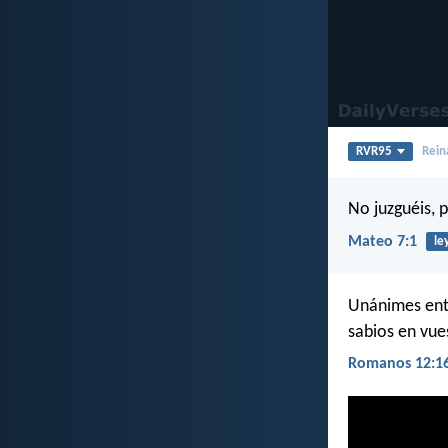
RVR95
Rein
No juzguéis, 
Mateo 7:1
le
Unánimes entr
sabios en vue
Romanos 12:1