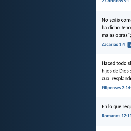
2 Corintios 9:1
No seáis como
ha dicho Jeho
malas obras”;
Zacarías 1:4
Haced todo si
hijos de Dios
cual respland
Filipenses 2:14
En lo que requ
Romanos 12:1