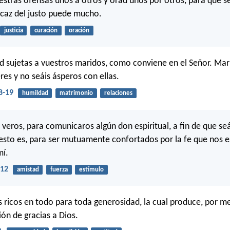
stras ofensas unos a otros y orad unos por otros, para que s
icaz del justo puede mucho.
justicia
curación
oración
d sujetas a vuestros maridos, como conviene en el Señor. Ma
res y no seáis ásperos con ellas.
8-19
humildad
matrimonio
relaciones
veros, para comunicaros algún don espiritual, a fin de que seá
 esto es, para ser mutuamente confortados por la fe que nos 
mí.
-12
amistad
fuerza
estímulo
s ricos en todo para toda generosidad, la cual produce, por m
ión de gracias a Dios.