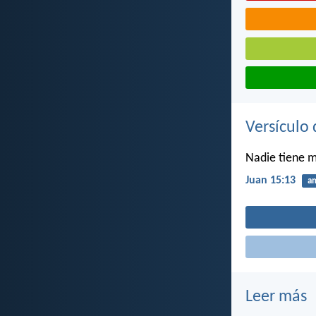
Versículo 
Nadie tiene m
Juan 15:13
a
Leer más