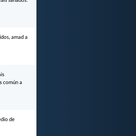
eáis sanados.
ridos, amad a
is
es común a
edio de