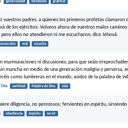
1
generosidad
bendición
gratitud
 vuestros padres, a quienes los primeros profetas clamaron d
vá de los ejércitos: Volveos ahora de vuestros malos caminos 
 pero ellos no atendieron ni me escucharon, dice Jehová.
conversión
mal
escucha
n murmuraciones ni discusiones, para que seáis irreprochables 
 sin mancha en medio de una generación maligna y perversa, e
ecéis como lumbreras en el mundo, asidos de la palabra de vi
-16a
santidad
Palabra de Dios
vida
iere diligencia, no perezosos; fervientes en espíritu, sirviendo
1
obediencia
Espíritu
servir