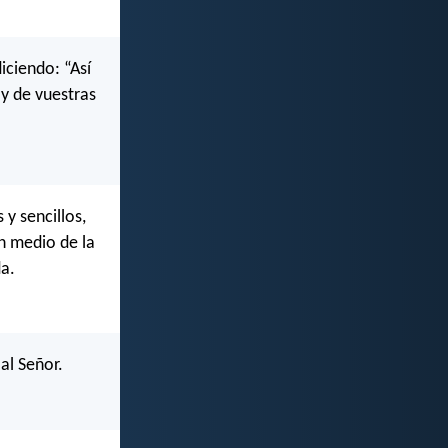
iciendo: “Así
y de vuestras
y sencillos,
n medio de la
da.
 al Señor.