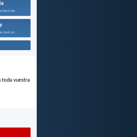
da
rdará de...
y
s que yo...
n toda vuestra