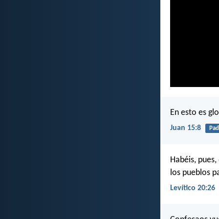
En esto es glo
Juan 15:8
Pad
Habéis, pues,
los pueblos p
Levítico 20:26