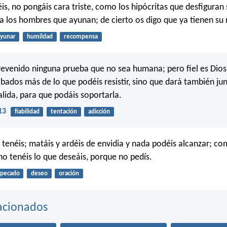
s, no pongáis cara triste, como los hipócritas que desfiguran 
a los hombres que ayunan; de cierto os digo que ya tienen s
yunar
humildad
recompensa
evenido ninguna prueba que no sea humana; pero fiel es Dios
obados más de lo que podéis resistir, sino que dará también j
alida, para que podáis soportarla.
13
fiabilidad
tentación
adicción
o tenéis; matáis y ardéis de envidia y nada podéis alcanzar; co
no tenéis lo que deseáis, porque no pedís.
pecado
deseo
oración
acionados