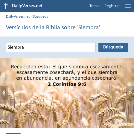
DailyVerses.net
Temas
Registrar
DailyVerses.net
›
Búsqueda
Versículos de la Biblia sobre 'Siembra'
«
»