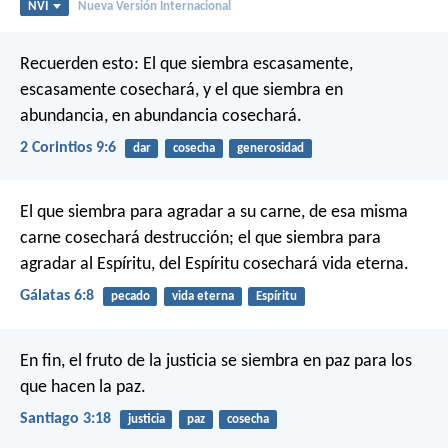
NVI
Nueva Versión Internacional
Recuerden esto: El que siembra escasamente,
escasamente cosechará, y el que siembra en
abundancia, en abundancia cosechará.
2 Corintios 9:6
dar
cosecha
generosidad
El que siembra para agradar a su carne, de esa misma
carne cosechará destrucción; el que siembra para
agradar al Espíritu, del Espíritu cosechará vida eterna.
Gálatas 6:8
pecado
vida eterna
Espíritu
En fin, el fruto de la justicia se siembra en paz para los
que hacen la paz.
Santiago 3:18
justicia
paz
cosecha