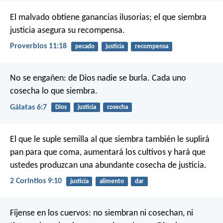
El malvado obtiene ganancias ilusorias;
el que siembra
justicia asegura su recompensa.
Proverbios 11:18
pecado
justicia
recompensa
No se engañen: de Dios nadie se burla. Cada uno
cosecha lo que siembra.
Gálatas 6:7
Dios
justicia
cosecha
El que le suple semilla al que siembra también le suplirá
pan para que coma, aumentará los cultivos y hará que
ustedes produzcan una abundante cosecha de justicia.
2 Corintios 9:10
justicia
alimento
dar
Fíjense en los cuervos: no siembran ni cosechan, ni