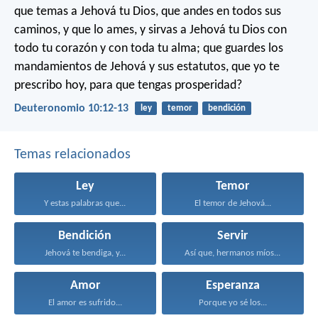
que temas a Jehová tu Dios, que andes en todos sus
caminos, y que lo ames, y sirvas a Jehová tu Dios con
todo tu corazón y con toda tu alma; que guardes los
mandamientos de Jehová y sus estatutos, que yo te
prescribo hoy, para que tengas prosperidad?
Deuteronomio 10:12-13
ley
temor
bendición
Temas relacionados
Ley
Temor
Y estas palabras que...
El temor de Jehová...
Bendición
Servir
Jehová te bendiga, y...
Así que, hermanos míos...
Amor
Esperanza
El amor es sufrido...
Porque yo sé los...