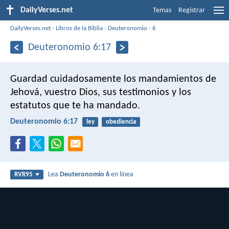
DailyVerses.net
Temas
Registrar
DailyVerses.net
›
Libros de la Biblia
›
Deuteronomio
›
6
Deuteronomio 6:17
Guardad cuidadosamente los mandamientos de
Jehová, vuestro Dios, sus testimonios y los
estatutos que te ha mandado.
Deuteronomio 6:17
ley
obediencia
Lea
Deuteronomio 6
en línea
RVR95