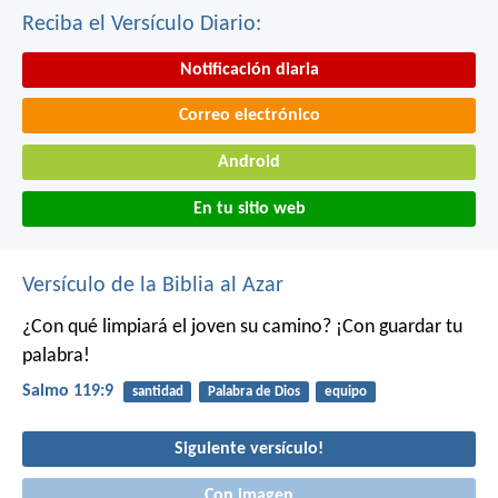
Reciba el Versículo Diario:
Notificación diaria
Correo electrónico
Android
En tu sitio web
Versículo de la Biblia al Azar
¿Con qué limpiará el joven su camino?
¡Con guardar tu
palabra!
Salmo 119:9
santidad
Palabra de Dios
equipo
Siguiente versículo!
Con imagen