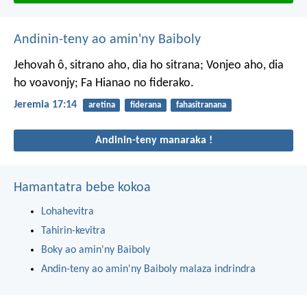
Andinin-teny ao amin'ny Baiboly
Jehovah ô, sitrano aho, dia ho sitrana;
Vonjeo aho, dia
ho voavonjy;
Fa Hianao no fiderako.
Jeremia 17:14
aretina
fiderana
fahasitranana
Andinin-teny manaraka !
Hamantatra bebe kokoa
Lohahevitra
Tahirin-kevitra
Boky ao amin'ny Baiboly
Andin-teny ao amin'ny Baiboly malaza indrindra