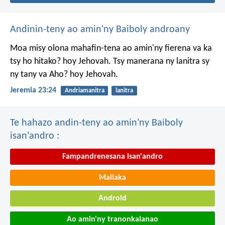
Andinin-teny ao amin'ny Baiboly androany
Moa misy olona mahafin-tena ao amin'ny fierena va ka
tsy ho hitako? hoy Jehovah. Tsy manerana ny lanitra sy
ny tany va Aho? hoy Jehovah.
Jeremia 23:24
Andriamanitra
lanitra
Te hahazo andin-teny ao amin'ny Baiboly
isan'andro :
Fampandrenesana isan'andro
Mailaka
Android
Ao amin'ny tranonkalanao