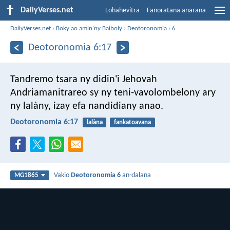
DailyVerses.net
Lohahevitra
Fanoratana anarana
DailyVerses.net
›
Boky ao amin'ny Baiboly
›
Deotoronomia
›
6
Deotoronomia 6:17
Tandremo tsara ny didin'i Jehovah
Andriamanitrareo sy ny teni-vavolombelony ary
ny lalàny, izay efa nandidiany anao.
Deotoronomia 6:17
lalàna
fankatoavana
Vakio
Deotoronomia 6
an-dalana
MG1865