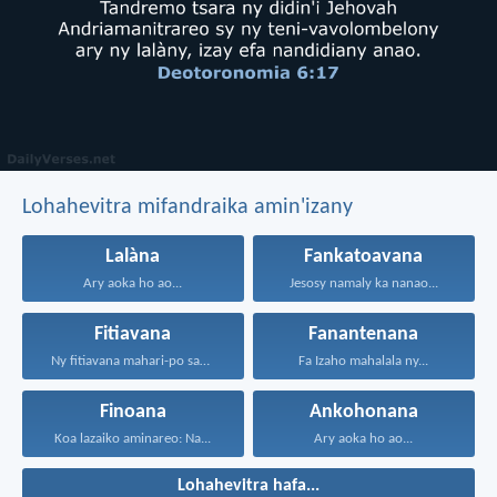
Lohahevitra mifandraika amin'izany
Lalàna
Fankatoavana
Ary aoka ho ao...
Jesosy namaly ka nanao...
Fitiavana
Fanantenana
Ny fitiavana mahari-po sady...
Fa Izaho mahalala ny...
Finoana
Ankohonana
Koa lazaiko aminareo: Na...
Ary aoka ho ao...
Lohahevitra hafa...