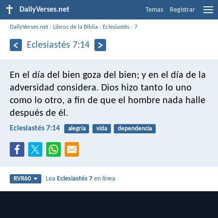
DailyVerses.net
Temas
Registrar
DailyVerses.net
›
Libros de la Biblia
›
Eclesiastés
›
7
Eclesiastés 7:14
En el día del bien goza del bien; y en el día de la
adversidad considera. Dios hizo tanto lo uno
como lo otro, a fin de que el hombre nada halle
después de él.
Eclesiastés 7:14
alegría
vida
dependencia
Lea
Eclesiastés 7
en línea
RVR60