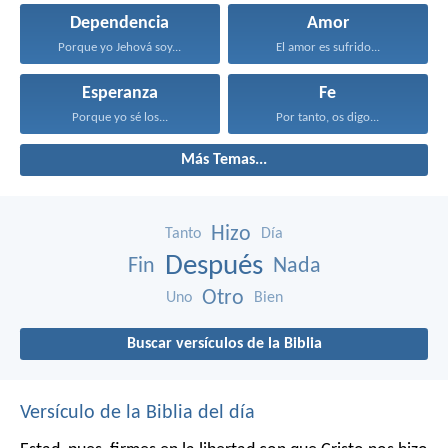
Dependencia
Amor
Porque yo Jehová soy...
El amor es sufrido...
Esperanza
Fe
Porque yo sé los...
Por tanto, os digo...
Más Temas...
Hizo
Tanto
Día
Después
Fin
Nada
Otro
Uno
Bien
Buscar versículos de la Biblia
Versículo de la Biblia del día