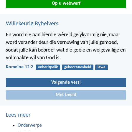
Op u webwerf
Willekeurig Bybelvers
En word nie aan hierdie wêreld gelykvormig nie, maar
word verander deur die vernuwing van julle gemoed,
sodat julle kan beproef wat die goeie en welgevallige en
volmaakte wil van God is.
Romeine 12:2
onberispelik
gehoorsaamheid
lewe
Volgende vers!
Met beeld
Lees meer
Onderwerpe