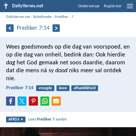
DailyVerses.net
Onderwerpe
Registreer
DailyVerses.net
›
Bybelboeke
›
Prediker
›
7
Prediker 7:14
Wees goedsmoeds op die dag van voorspoed, en
op die dag van onheil, bedink dan: Ook hierdie
dag
het God gemaak net soos daardie, daarom
dat die mens ná sy
dood
niks meer sal ontdek
nie.
Prediker 7:14
vreugde
lewe
afhanklikheid
Lees
Prediker 7
aanlyn
AFR53