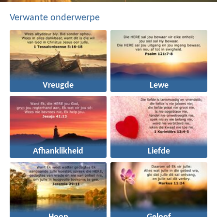
Verwante onderwerpe
Vreugde
Lewe
Afhanklikheid
Liefde