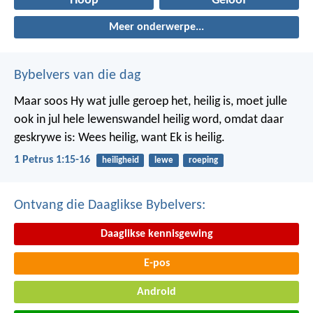
Hoop
Geloof
Meer onderwerpe...
Bybelvers van die dag
Maar soos Hy wat julle geroep het, heilig is, moet julle
ook in jul hele lewenswandel heilig word, omdat daar
geskrywe is: Wees heilig, want Ek is heilig.
1 Petrus 1:15-16
heiligheid
lewe
roeping
Ontvang die Daaglikse Bybelvers:
Daaglikse kennisgewing
E-pos
Android