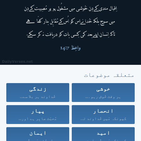
متعلقہ موضوعات
خوشی
زندگی
ہر وقت خُوش رہو۔...
خُداوند ہر بلا سے...
انحصار
پیار
کیونکہ مَیں خُداوند تیرا...
مُحبّت صابِر ہے اور...
امید
ایمان
کیونکہ مَیں تُمہارے حق...
اِس لِئے مَیں تُم...