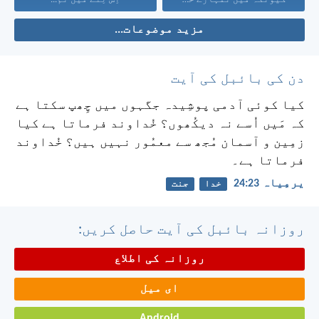
مزید موضوعات...
دن کی بائبل کی آیت
کیا کوئی آدمی پوشِیدہ جگہوں میں چِھپ سکتا ہے
کہ مَیں اُسے نہ دیکُھوں؟ خُداوند فرماتا ہے کیا
زمِین و آسمان مُجھ سے معمُور نہیں ہیں؟ خُداوند
فرماتا ہے۔
یرمِیاہ 23:‏24
خدا
جنت
روزانہ بائبل کی آیت حاصل کریں:
روزانہ کی اطلاع
ای میل
Android