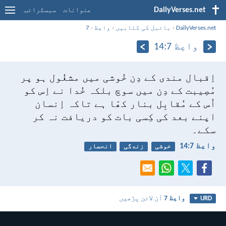
DailyVerses.net
عنوانات
سبسکرائب
DailyVerses.net
›
بائبل کی کتابیں
›
واعِظ
›
7
واعِظ 7:‏14
اِقبال مندی کے دِن خُوشی میں مشغُول ہو پر
مُصِیبت کے دِن میں سوچ بلکہ خُدا نے اِس کو
اُس کے مُقابِل بنار کھّا ہے تاکہ اِنسان
اپنے بعد کی کِسی بات کو دریافت نہ کر
سکے۔
واعِظ 7:‏14
خوشی
زندگی
انحصار
واعِظ 7
آن لائن پڑھیں
URD