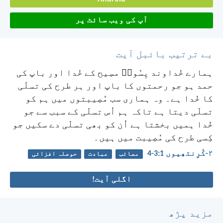
آپ کی ویب سائٹ پر
بے ترتیب بائبل آیت
ہمارے خُداوند یِسُوعؔ مسِیح کے خُدا اور باپ کی
حمد ہو جو رحمتوں کا باپ اور ہر طرح کی تسلّی
کا خُدا ہے۔ وہ ہماری سب مُصِیبتوں میں ہم کو
تسلّی دیتا ہے تاکہ ہم اُس تسلّی کے سبب سے جو
خُدا ہمیں بخشتا ہے اُن کو بھی تسلّی دے سکیں جو
کِسی طرح کی مُصِیبت میں ہیں۔
۲-کُرِنتھِیوں 1:‏3-‏4
مصائب
عبادت
حوصلہ افزائی
اگلی آیت!
مزید پڑھ