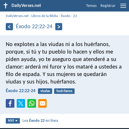
DailyVerses.net
Temas
Registrar
DailyVerses.net
›
Libros de la Biblia
›
Éxodo
›
22
Éxodo 22:22-24
No explotes a las viudas ni a los huérfanos,
porque, si tú y tu pueblo lo hacen y ellos me
piden ayuda, yo te aseguro que atenderé a su
clamor: arderá mi furor y los mataré a ustedes a
filo de espada. Y sus mujeres se quedarán
viudas y sus hijos, huérfanos.
Éxodo 22:22-24
viudas
huérfanos
Lea
Éxodo 22
en línea
NVI