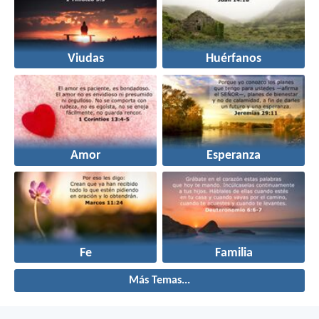
Viudas
Huérfanos
Amor
Esperanza
Fe
Familia
Más Temas...