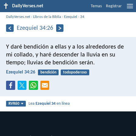
DailyVerses.net
Temas
Registrar
DailyVerses.net
›
Libros de la Biblia
›
Ezequiel
›
34
Ezequiel 34:26
Y daré bendición a ellas y a los alrededores de
mi collado, y haré descender la lluvia en su
tiempo; lluvias de bendición serán.
Ezequiel 34:26
bendición
todopoderoso
Lea
Ezequiel 34
en línea
RVR60