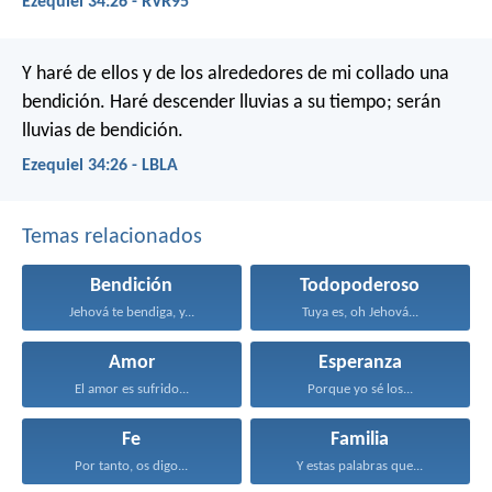
Ezequiel 34:26 - RVR95
Y haré de ellos y de los alrededores de mi collado una
bendición. Haré descender lluvias a su tiempo; serán
lluvias de bendición.
Ezequiel 34:26 - LBLA
Temas relacionados
Bendición
Todopoderoso
Jehová te bendiga, y...
Tuya es, oh Jehová...
Amor
Esperanza
El amor es sufrido...
Porque yo sé los...
Fe
Familia
Por tanto, os digo...
Y estas palabras que...