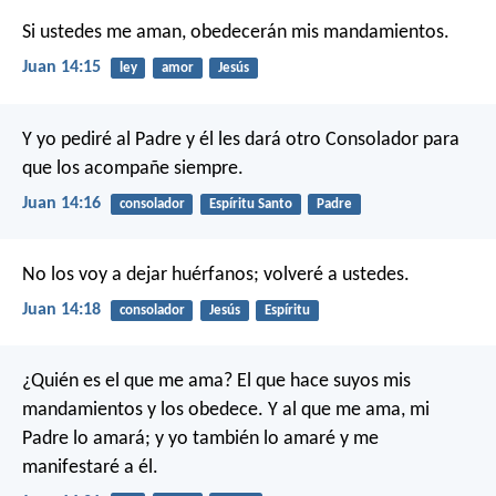
Si ustedes me aman, obedecerán mis mandamientos.
Juan 14:15
ley
amor
Jesús
Y yo pediré al Padre y él les dará otro Consolador para
que los acompañe siempre.
Juan 14:16
consolador
Espíritu Santo
Padre
No los voy a dejar huérfanos; volveré a ustedes.
Juan 14:18
consolador
Jesús
Espíritu
¿Quién es el que me ama? El que hace suyos mis
mandamientos y los obedece. Y al que me ama, mi
Padre lo amará; y yo también lo amaré y me
manifestaré a él.