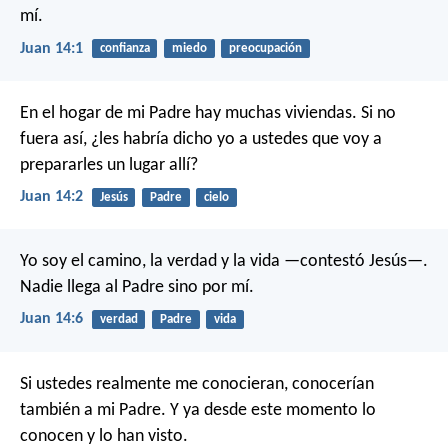
mí.
Juan 14:1
confianza
miedo
preocupación
En el hogar de mi Padre hay muchas viviendas. Si no
fuera así, ¿les habría dicho yo a ustedes que voy a
prepararles un lugar allí?
Juan 14:2
Jesús
Padre
cielo
Yo soy el camino, la verdad y la vida —contestó Jesús—.
Nadie llega al Padre sino por mí.
Juan 14:6
verdad
Padre
vida
Si ustedes realmente me conocieran, conocerían
también a mi Padre. Y ya desde este momento lo
conocen y lo han visto.