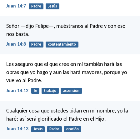
Juan 14:7
Padre
Jesús
Señor —dijo Felipe—, muéstranos al Padre y con eso
nos basta.
Juan 14:8
Padre
contentamiento
Les aseguro que el que cree en mí también hará las
obras que yo hago y aun las hará mayores, porque yo
vuelvo al Padre.
Juan 14:12
fe
trabajo
ascensión
Cualquier cosa que ustedes pidan en mi nombre, yo la
haré; así será glorificado el Padre en el Hijo.
Juan 14:13
Jesús
Padre
oración