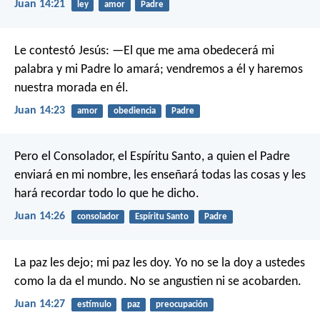
Juan 14:21
ley
amor
Padre
Le contestó Jesús: —El que me ama obedecerá mi
palabra y mi Padre lo amará; vendremos a él y haremos
nuestra morada en él.
Juan 14:23
amor
obediencia
Padre
Pero el Consolador, el Espíritu Santo, a quien el Padre
enviará en mi nombre, les enseñará todas las cosas y les
hará recordar todo lo que he dicho.
Juan 14:26
consolador
Espíritu Santo
Padre
La paz les dejo; mi paz les doy. Yo no se la doy a ustedes
como la da el mundo. No se angustien ni se acobarden.
Juan 14:27
estímulo
paz
preocupación