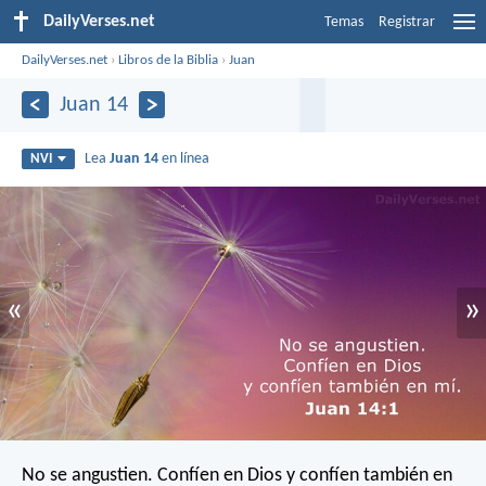
DailyVerses.net
Temas
Registrar
DailyVerses.net
›
Libros de la Biblia
›
Juan
Juan 14
Lea
Juan 14
en línea
NVI
«
»
No se angustien. Confíen en Dios y confíen también en