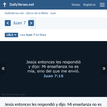
DailyVerses.net
Temas
Registrar
DailyVerses.net
›
Libros de la Biblia
›
Juan
Juan 7
Lea
Juan 7
en línea
LBLA
«
»
Jesús entonces les respondió y dijo: Mi enseñanza no es