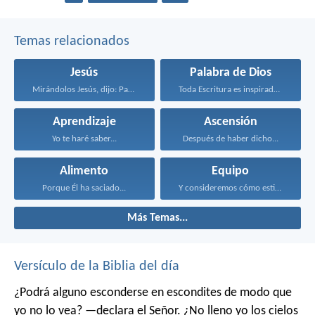
Temas relacionados
Jesús
Palabra de Dios
Mirándolos Jesús, dijo: Para...
Toda Escritura es inspirada...
Aprendizaje
Ascensión
Yo te haré saber...
Después de haber dicho...
Alimento
Equipo
Porque Él ha saciado...
Y consideremos cómo estimularnos...
Más Temas...
Versículo de la Biblia del día
¿Podrá alguno esconderse en escondites
de modo que
yo no lo vea? —declara el Señor.
¿No lleno yo los cielos