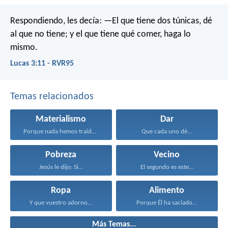
Respondiendo, les decía: —El que tiene dos túnicas, dé
al que no tiene; y el que tiene qué comer, haga lo
mismo.
Lucas 3:11 - RVR95
Temas relacionados
Materialismo
Dar
Porque nada hemos traído...
Que cada uno dé...
Pobreza
Vecino
Jesús le dijo: Si...
El segundo es este...
Ropa
Alimento
Y que vuestro adorno...
Porque Él ha saciado...
Más Temas...