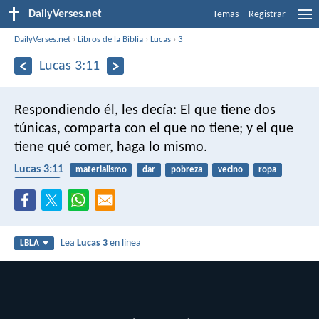
DailyVerses.net
Temas
Registrar
DailyVerses.net
›
Libros de la Biblia
›
Lucas
›
3
Lucas 3:11
Respondiendo él, les decía: El que tiene dos
túnicas, comparta con el que no tiene; y el que
tiene qué comer, haga lo mismo.
Lucas 3:11
materialismo
dar
pobreza
vecino
ropa
alimento
Lea
Lucas 3
en línea
LBLA