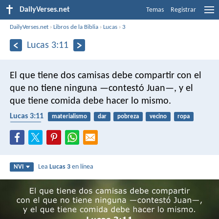
DailyVerses.net
Temas
Registrar
DailyVerses.net
›
Libros de la Biblia
›
Lucas
›
3
Lucas 3:11
El que tiene dos camisas debe compartir con el
que no tiene ninguna —contestó Juan—, y el
que tiene comida debe hacer lo mismo.
Lucas 3:11
materialismo
dar
pobreza
vecino
ropa
alimento
Lea
Lucas 3
en línea
NVI