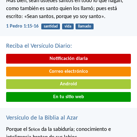
Más bien, sean ustedes santos en todo lo que hagan,
como también es santo quien los llamó; pues está
escrito: «Sean santos, porque yo soy santo».
1 Pedro 1:15-16
santidad
vida
llamado
Reciba el Versículo Diario:
Notificación diaria
Correo electrónico
Android
En tu sitio web
Versículo de la Biblia al Azar
Porque el S
eñor
da la sabiduría;
conocimiento e