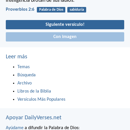
inteligencia brotan de sus labios.
Proverbios 2:6
Palabra de Dios
sabiduría
Siguiente versículo!
Con imagen
Leer más
Temas
Búsqueda
Archivo
Libros de la Biblia
Versículos Más Populares
Apoyar DailyVerses.net
Ayúdame
a difundir la Palabra de Dios: